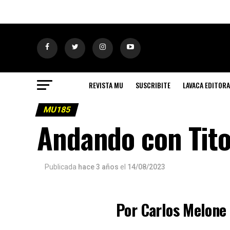
REVISTA MU
SUSCRIBITE
LAVACA EDITORA
MU185
Andando con Tito
Publicada
hace 3 años
el
14/08/2023
Por Carlos Melone