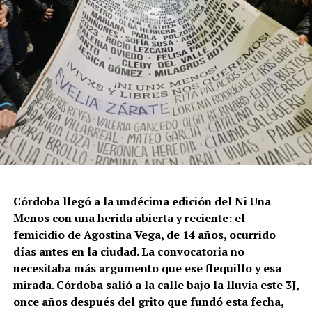
protección, paralización de la agenda legislativa en
materia de derechos y consolidación de discursos
fascistas que estigmatizan a la diversidad.
Para María Rachid, titular del Instituto contra la
Discriminación de la Ciudad de Buenos Aires e
integrante de la Federación Argentina LGBT+
(FALGBT), el drástico aumento de estos crímenes en
Argentina no puede separarse de los discursos de odio
que provienen del gobierno nacional. “Tanto el
presidente como funcionarios y allegados se expresan
de manera violenta y discriminatoria hacia la comunidad
Córdoba llegó a la undécima edición del Ni Una
LGBT en general y, principalmente, hacia la comunidad
Menos con una herida abierta y reciente: el
trans”, describe Rachid. “Y eso –agrega– genera mayor
femicidio de Agostina Vega, de 14 años, ocurrido
violencia y discriminación en la vida cotidiana. Esos
días antes en la ciudad. La convocatoria no
discursos terminan legitimando, avalando y fomentando
necesitaba más argumento que ese flequillo y esa
la violencia hacia nuestra comunidad”.
mirada. Córdoba salió a la calle bajo la lluvia este 3J,
once años después del grito que fundó esta fecha,
Esa realidad se percibe en lo cotidiano. Ayito Cabrera,