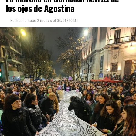
los ojos de Agostina
Semeñenko fue asesinada, sin haber podido “ser Azul del
todo” porque no recibió su hormonización.
Publicada
hace 2 meses
el
04/06/2026
Ninguno de estos hechos violentos de 2025 fue
excepcional. El año pasado se registraron 227 crímenes
de odio contra personas lesbianas, gays, bisexuales,
trans (travestis, transexuales y transgéneros) y otras
identidades disidentes. Según el informe anual del
Observatorio Nacional de Crímenes de Odio LGBT+, fue
el año más violento desde la creación de este organismo,
con un crecimiento de más del 60% respecto de 2024,
cuando se habían registrado 140 casos. Se trata, dice el
relevamiento, de un aumento “abrupto, excepcional y
cualitativamente distinto a la progresión observada en
los años anteriores”.
La violencia por odio hacia el colectivo LGBT+ se
intensificó en un contexto de desmantelamiento de
políticas públicas, vaciamiento de organismos de