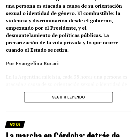
una persona es atacada a causa de su orientación
sexual o identidad de género.
El combustible: la
violencia y discriminación desde el gobierno,
empezando por el Presidente, y el
desmantelamiento de políticas públicas. La
precarización de la vida privada y lo que ocurre
cuando el Estado se retira.
Por Evangelina Bucari
En la Argentina mileísta, cada 38 horas una persona es
atacada a causa de su orientación sexual o identidad de
género. En Cañuelas, un hombre le prendió fuego a la
SEGUIR LEYENDO
casa de una pareja de lesbianas. En Recoleta, dos
mujeres, de 26 y 24 años, caminaban de la mano cuando
un hombre las frenó y las increpó: una terminó con la
nariz fracturada; la otra, con lesiones en la mano. En
NOTA
Palermo, un joven gay fue brutalmente golpeado y le
La marcha en Córdoba: detrás de
rompieron la mandíbula. En Neuquén, Azul Mía Natasha