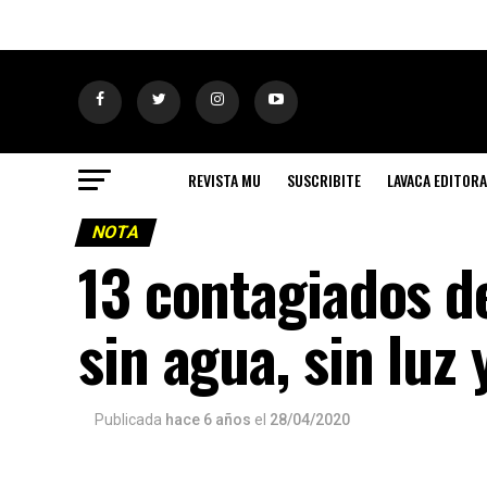
REVISTA MU
SUSCRIBITE
LAVACA EDITORA
NOTA
13 contagiados de
sin agua, sin luz
Publicada
hace 6 años
el
28/04/2020