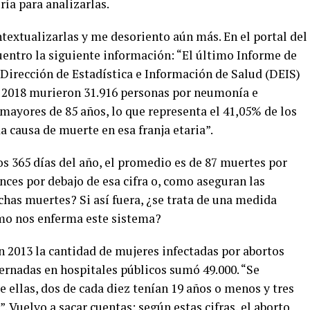
ría para analizarlas.
textualizarlas y me desoriento aún más. En el portal del
uentro la siguiente información: “El último Informe de
a Dirección de Estadística e Información de Salud (DEIS)
en 2018 murieron 31.916 personas por neumonía e
n mayores de 85 años, lo que representa el 41,05% de los
a causa de muerte en esa franja etaria”.
los 365 días del año, el promedio es de 87 muertes por
nces por debajo de esa cifra o, como aseguran las
has muertes? Si así fuera, ¿se trata de una medida
ómo nos enferma este sistema?
n 2013 la cantidad de mujeres infectadas por abortos
ernadas en hospitales públicos sumó 49.000. “Se
e ellas, dos de cada diez tenían 19 años o menos y tres
”. Vuelvo a sacar cuentas: según estas cifras, el aborto