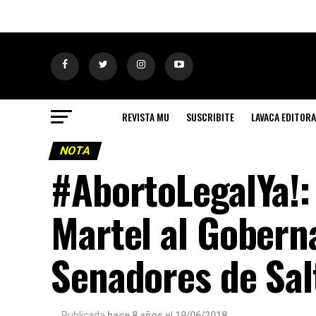
REVISTA MU
SUSCRIBITE
LAVACA EDITORA
NOTA
#AbortoLegalYa!:
Martel al Gobern
Senadores de Sal
Publicada
hace 8 años
el
19/06/2018