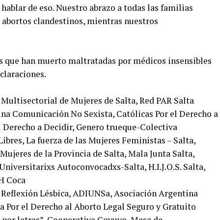
hablar de eso. Nuestro abrazo a todas las familias
n abortos clandestinos, mientras nuestros
es que han muerto maltratadas por médicos insensibles
eclaraciones.
Multisectorial de Mujeres de Salta, Red PAR Salta
una Comunicación No Sexista, Católicas Por el Derecho a
el Derecho a Decidir, Genero trueque-Colectiva
bres, La fuerza de las Mujeres Feministas – Salta,
Mujeres de la Provincia de Salta, Mala Junta Salta,
 Universitarixs Autoconvocadxs-Salta, H.I.J.O.S. Salta,
HH Coca
y Reflexión Lésbica, ADIUNSa, Asociación Argentina
 Por el Derecho al Aborto Legal Seguro y Gratuito
s por letras”, Cooperativa Coyuyo, Mesa de