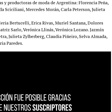
ras y productoras de moda de Argentina: Florencia Peña,
da Sciciliani, Mercedes Morán, Carla Peterson, Julieta
leria Bertucelli, Erica Rivas, Muriel Santana, Dolores
triz Sarlo, Verónica Llinás, Verónica Lozano. Jazmín
etra, Julieta Zylberberg, Claudia Piñeiro, Selva Almada,
ria Paredes.