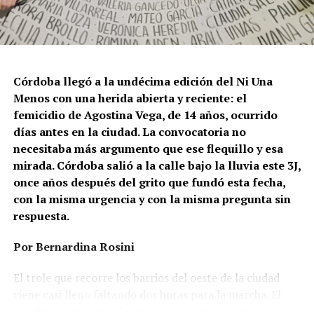
Córdoba llegó a la undécima edición del Ni Una
Menos con una herida abierta y reciente: el
femicidio de Agostina Vega, de 14 años, ocurrido
días antes en la ciudad. La convocatoria no
necesitaba más argumento que ese flequillo y esa
mirada. Córdoba salió a la calle bajo la lluvia este 3J,
once años después del grito que fundó esta fecha,
con la misma urgencia y con la misma pregunta sin
respuesta.
Por Bernardina Rosini
Ganar la vida
: La historia de (no)
El trole que recorre los barrios del oeste de la ciudad
ficción de Sabrina Ortiz
viene casi lleno faltando dos horas para la marcha. El
parabrisas anticipa el motivo: el rostro pequeño de