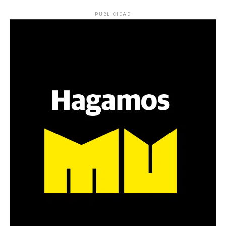
Los ojos y su flequillo de nena.
PUBLICIDAD
Varones
Hay varios hombres presentes: padres con sus hijas,
grupos de amigos, novios. «Con los pares que no tienen
sensibilidad al tema, la conversación se vuelve muy
estratégica, hay que evitar el choque frontal. Mi método
es a través del interrogante, que puedan encarnar la
pregunta», comparte Gonzalo, de 41 años.