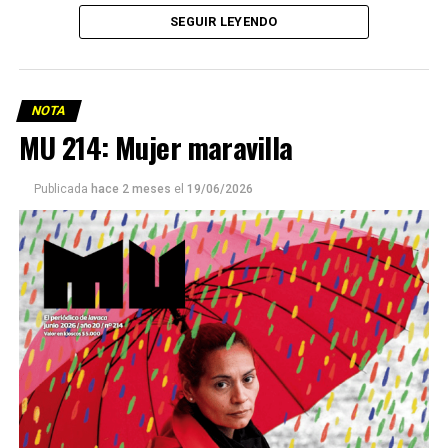
SEGUIR LEYENDO
NOTA
MU 214: Mujer maravilla
Publicada
hace 2 meses
el
19/06/2026
Este número 215 de MU ☝️viene con doble tapa, que
podría ser una frase:
Sin chamuyo, a remarla.
Descargar la Mu en PDF