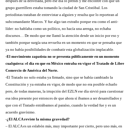
después de la desvelada, pero ese día lo prendí y me encontré con que un
grupo guerrillero estaba tomando la ciudad de San Cristóbal. Los
periodistas trataban de entrevistar a alguien y resulta que lo reportean al
subcomandante Marcos. Y fue algo tan extraño porque era como el anti-
líder: no hablaba como un político, no hacía una arenga, no echaba
discursos… De modo que me llamó la atención desde un inicio por eso y
también porque surgía una revuelta en un momento en que se pensaba que
ya no había posibilidades de combatir esta globalización implacable.
-El movimiento zapatista no se presenta públicamente en un momento
cualquiera: el día en que en México entraba en vigor el Tratado de Libre
Comercio de América del Norte.
-El Tratado no solo estaba ya firmado, sino que se había cambiado la
Constitución y ya entraba en vigor, de modo que no era posible echarlo
pero, de todas maneras, la irrupción del EZLN ese día sirvió para cuestionar
esa idea presente por entonces de que ahora sí íbamos a ser desarrollados y
que con el Tratado entrábamos al paraíso, cuando la verdad fue y es un
acuerdo gravísimo.
-¿El ALCA reviste la misma gravedad?
– El ALCA es un eslabón más, muy importante por cierto, pero uno más, en