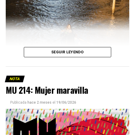
SEGUIR LEYENDO
NOTA
MU 214: Mujer maravilla
Publicada
hace 2 meses
el
19/06/2026
Este número 215 de MU ☝️viene con doble tapa, que
podría ser una frase:
Sin chamuyo, a remarla.