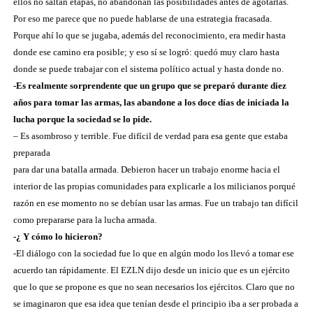
ellos no saltan etapas, no abandonan las posibilidades antes de agotarlas.
Por eso me parece que no puede hablarse de una estrategia fracasada.
Porque ahí lo que se jugaba, además del reconocimiento, era medir hasta
donde ese camino era posible; y eso sí se logró: quedó muy claro hasta
donde se puede trabajar con el sistema político actual y hasta donde no.
-Es realmente sorprendente que un grupo que se preparó durante diez
años para tomar las armas, las abandone a los doce días de iniciada la
lucha porque la sociedad se lo pide.
– Es asombroso y terrible. Fue difícil de verdad para esa gente que estaba
preparada
para dar una batalla armada. Debieron hacer un trabajo enorme hacia el
interior de las propias comunidades para explicarle a los milicianos porqué
razón en ese momento no se debían usar las armas. Fue un trabajo tan difícil
como prepararse para la lucha armada.
-¿ Y cómo lo hicieron?
-El diálogo con la sociedad fue lo que en algún modo los llevó a tomar ese
acuerdo tan rápidamente. El EZLN dijo desde un inicio que es un ejército
que lo que se propone es que no sean necesarios los ejércitos. Claro que no
se imaginaron que esa idea que tenían desde el principio iba a ser probada a