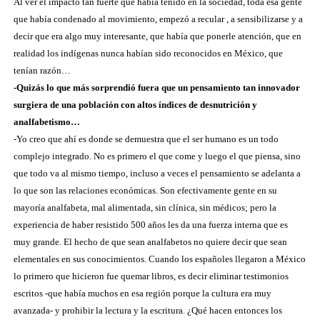
Al ver el impacto tan fuerte que había tenido en la sociedad, toda esa gente
que había condenado al movimiento, empezó a recular , a sensibilizarse y a
decir que era algo muy interesante, que había que ponerle atención, que en
realidad los indígenas nunca habían sido reconocidos en México, que
tenían razón…
-Quizás lo que más sorprendió fuera que un pensamiento tan innovador
surgiera de una población con altos índices de desnutrición y
analfabetismo…
-Yo creo que ahí es donde se demuestra que el ser humano es un todo
complejo integrado. No es primero el que come y luego el que piensa, sino
que todo va al mismo tiempo, incluso a veces el pensamiento se adelanta a
lo que son las relaciones económicas. Son efectivamente gente en su
mayoría analfabeta, mal alimentada, sin clínica, sin médicos; pero la
experiencia de haber resistido 500 años les da una fuerza interna que es
muy grande. El hecho de que sean analfabetos no quiere decir que sean
elementales en sus conocimientos. Cuando los españoles llegaron a México
lo primero que hicieron fue quemar libros, es decir eliminar testimonios
escritos -que había muchos en esa región porque la cultura era muy
avanzada- y prohibir la lectura y la escritura. ¿Qué hacen entonces los