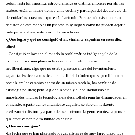
todos, hasta los niños. La estructura física es distinta entonces por ahí las
mujeres están al mismo tiempo en la cocina y participar del debate pero sin
descuidar las otras cosas que están haciendo. Porque, además, tomar una
decisión de este modo es un proceso muy largo y como no pueden dejarlo
todo por el debate, entonces lo hacen a la vez.
-¿Qué logró y qué no consiguió el movimiento zapatista en estos diez
años?
– Consiguió colocar en el mundo la problemática indígena y la de la
exclusión así como plantear la existencia de alternativas frente al
neoliberalismo, algo que no estaba presente antes del levantamiento
zapatista. Es decir, antes de enero de 1994, lo único que se percibía como
posible era los cambios dentro de un mismo modelo, los cambios de
estrategia política; pero la globalización y el neoliberalismo era
inapelables. Incluso la tecnología era desarrollada para las disparidades en
el mundo. A partir del levantamiento zapatista se abre un horizonte
civilizatorio distinto y a partir de ese horizonte la gente empieza a pensar
que efectivamente otro mundo es posible.
-¿Qué no consiguió?
-La lucha que se han planteado los zapatistas es de muy largo plazo. Los