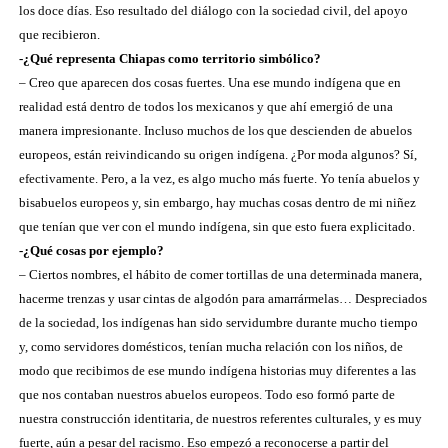
los doce días. Eso resultado del diálogo con la sociedad civil, del apoyo
que recibieron.
-¿Qué representa Chiapas como territorio simbólico?
– Creo que aparecen dos cosas fuertes. Una ese mundo indígena que en
realidad está dentro de todos los mexicanos y que ahí emergió de una
manera impresionante. Incluso muchos de los que descienden de abuelos
europeos, están reivindicando su origen indígena. ¿Por moda algunos? Sí,
efectivamente. Pero, a la vez, es algo mucho más fuerte. Yo tenía abuelos y
bisabuelos europeos y, sin embargo, hay muchas cosas dentro de mi niñez
que tenían que ver con el mundo indígena, sin que esto fuera explicitado.
-¿Qué cosas por ejemplo?
– Ciertos nombres, el hábito de comer tortillas de una determinada manera,
hacerme trenzas y usar cintas de algodón para amarrármelas… Despreciados
de la sociedad, los indígenas han sido servidumbre durante mucho tiempo
y, como servidores domésticos, tenían mucha relación con los niños, de
modo que recibimos de ese mundo indígena historias muy diferentes a las
que nos contaban nuestros abuelos europeos. Todo eso formó parte de
nuestra construcción identitaria, de nuestros referentes culturales, y es muy
fuerte, aún a pesar del racismo. Eso empezó a reconocerse a partir del