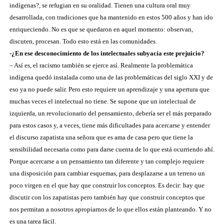
indígenas?, se refugian en su oralidad. Tienen una cultura oral muy
desarrollada, con tradiciones que ha mantenido en estos 500 años y han ido
enriqueciendo. No es que se quedaron en aquel momento: observan,
discuten, procesan. Todo esto está en las comunidades.
-¿En ese desconocimiento de los intelectuales subyacía este prejuicio?
– Así es, el racismo también se ejerce así. Realmente la problemática
indígena quedó instalada como una de las problemáticas del siglo XXI y de
eso ya no puede salir. Pero esto requiere un aprendizaje y una apertura que
muchas veces el intelectual no tiene. Se supone que un intelectual de
izquierda, un revolucionario del pensamiento, debería ser el más preparado
para estos casos y, a veces, tiene más dificultades para acercarse y entender
el discurso zapatista una señora que es ama de casa pero que tiene la
sensibilidad necesaria como para darse cuenta de lo que está ocurriendo ahí.
Porque acercarse a un pensamiento tan diferente y tan complejo requiere
una disposición para cambiar esquemas, para desplazarse a un terreno un
poco virgen en el que hay que construir los conceptos. Es decir: hay que
discutir con los zapatistas pero también hay que construir conceptos que
nos permitan a nosotros apropiarnos de lo que ellos están planteando. Y no
es una tarea fácil.