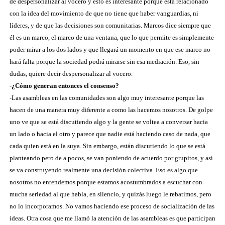
de despersonalizar al vocero y esto es interesante porque está relacionado
con la idea del movimiento de que no tiene que haber vanguardias, ni
líderes, y de que las decisiones son comunitarias. Marcos dice siempre que
él es un marco, el marco de una ventana, que lo que permite es simplemente
poder mirar a los dos lados y que llegará un momento en que ese marco no
hará falta porque la sociedad podrá mirarse sin esa mediación. Eso, sin
dudas, quiere decir despersonalizar al vocero.
-¿Cómo generan entonces el consenso?
-Las asambleas en las comunidades son algo muy interesante porque las
hacen de una manera muy diferente a como las hacemos nosotros. De golpe
uno ve que se está discutiendo algo y la gente se voltea a conversar hacia
un lado o hacia el otro y parece que nadie está haciendo caso de nada, que
cada quien está en la suya. Sin embargo, están discutiendo lo que se está
planteando pero de a pocos, se van poniendo de acuerdo por grupitos, y así
se va construyendo realmente una decisión colectiva. Eso es algo que
nosotros no entendemos porque estamos acostumbrados a escuchar con
mucha seriedad al que habla, en silencio, y quizás luego le rebatimos, pero
no lo incorporamos. No vamos haciendo ese proceso de socialización de las
ideas. Otra cosa que me llamó la atención de las asambleas es que participan