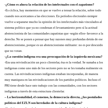
-¿Cómo es ahora la relación de los intelectuales con el zapatismo?
-Es cíclica, hay momentos en que se vuelve a tensar la relación, sobre todo
cuando nos acercamos a las elecciones. En períodos electorales siempre
vuelve a separarse mucho la opinión de los intelectuales más vinculados al
sistema político que ya no condenan el levantamiento pero sí la actitud
abstencionista de las comunidades zapatistas que -según ellos- favorece a la
derecha. No se ponen a pensar que hay razones muy profundas detrás de ese
abstencionismo, porque es un abstencionismo militante: no es por descuido
que no votan.
-¿La cuestión indígena era una preocupación de la izquierda mexicana?
-Era una reivindicación un poco clientelar, ésa es la verdad. Se sumaba a los
indígenas como uno más de los sectores pero no se les tomaba realmente en
cuenta. Las reivindicaciones indígenas estaban incorporadas, de manera
muy maniquea en las reivindicaciones de los partidos políticos. Incluso el
PRI tiene desde hace rato trabajo con las comunidades, con los sectores
indígenas a través de esta estructura clientelar.
– La horizontalidad, el consenso, la democracia directa, ¿los postulados
políticos del EZLN son heredados de la cultura indígena?