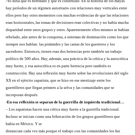
-Yo diría que es heredado y que es construido. En la historia de los mayas
hay períodos de un régimen autoritario con relaciones muy verticales entre
ellos pero hay otros momentos con muchas evidencias de que las relaciones
eran horizontales, las tomas de decisiones eran colectivas y no había mucha
disparidad entre unos grupos y otros. Aparentemente ellos mismos se habían
rebelado, aún antes de la conquista, a sistemas de dominación como los que
siempre nos hablan: las pirámides y las castas de los guerreros y los
sacerdotes. Entonces, tienen esas dos herencias pero también un trabajo
político de 500 años. Hay, además, una práctica de la crítica y la autocrítica
muy fuerte, y esa autocrítica es en parte herencia pero también es
construcción. Hay una reflexión muy fuerte sobre las revoluciones del siglo
XX en el ejército zapatista, que se hizo en ese mestizaje entre los
guerrilleros que llegan primero a la selva y las comunidades que se
incorporan después.
-En esa reflexión se separan de la guerrilla de izquierda tradicional…
– Los zapatistas hacen una crítica muy fuerte a la guerrilla tradicional.
Incluso se inician como una bifurcación de los grupos guerrilleros que
había en México. Y se
distancian cada vez más porque el trabajo con las comunidades los fue