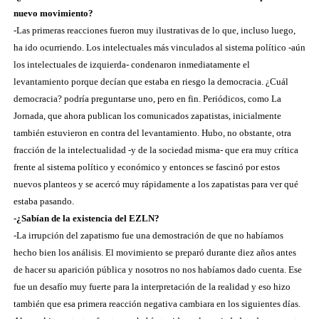
nuevo movimiento?
-Las primeras reacciones fueron muy ilustrativas de lo que, incluso luego,
ha ido ocurriendo. Los intelectuales más vinculados al sistema político -aún
los intelectuales de izquierda- condenaron inmediatamente el
levantamiento porque decían que estaba en riesgo la democracia. ¿Cuál
democracia? podría preguntarse uno, pero en fin. Periódicos, como La
Jornada, que ahora publican los comunicados zapatistas, inicialmente
también estuvieron en contra del levantamiento. Hubo, no obstante, otra
fracción de la intelectualidad -y de la sociedad misma- que era muy crítica
frente al sistema político y económico y entonces se fascinó por estos
nuevos planteos y se acercó muy rápidamente a los zapatistas para ver qué
estaba pasando.
-¿Sabían de la existencia del EZLN?
-La irrupción del zapatismo fue una demostración de que no habíamos
hecho bien los análisis. El movimiento se preparó durante diez años antes
de hacer su aparición pública y nosotros no nos habíamos dado cuenta. Ese
fue un desafío muy fuerte para la interpretación de la realidad y eso hizo
también que esa primera reacción negativa cambiara en los siguientes días.