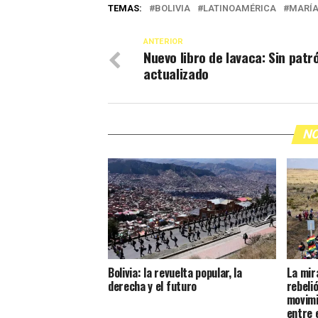
TEMAS:
BOLIVIA
LATINOAMÉRICA
MARÍA
ANTERIOR
Nuevo libro de lavaca: Sin patr
actualizado
NO
Bolivia: la revuelta popular, la
La mir
derecha y el futuro
rebelió
movimi
entre 