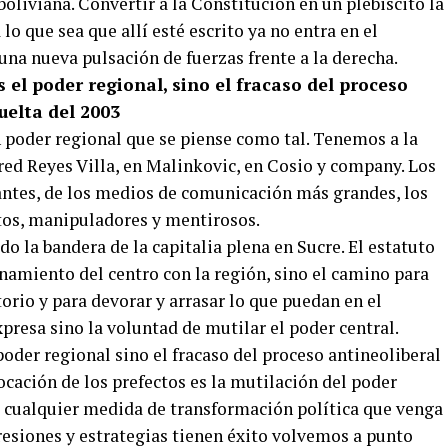
oliviana. Convertir a la Constitución en un plebiscito la
o que sea que allí esté escrito ya no entra en el
una nueva pulsación de fuerzas frente a la derecha.
 el poder regional, sino el fracaso del proceso
uelta del 2003
n poder regional que se piense como tal. Tenemos a la
ed Reyes Villa, en Malinkovic, en Cosio y company. Los
antes, de los medios de comunicación más grandes, los
ntos, manipuladores y mentirosos.
o la bandera de la capitalia plena en Sucre. El estatuto
namiento del centro con la región, sino el camino para
torio y para devorar y arrasar lo que puedan en el
resa sino la voluntad de mutilar el poder central.
poder regional sino el fracaso del proceso antineoliberal
ocación de los prefectos es la mutilación del poder
o cualquier medida de transformación política que venga
resiones y estrategias tienen éxito volvemos a punto