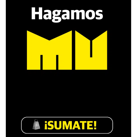
estratégica, hay que evitar el choque frontal. Mi método
es a través del interrogante, que puedan encarnar la
pregunta», comparte Gonzalo, de 41 años.
Década perdida: Marta Montero,
mamá de Lucía Pérez
“Estamos como el día 1”. La frase de la madre de la joven
asesinada en 2016 remite a aquel año: cuando