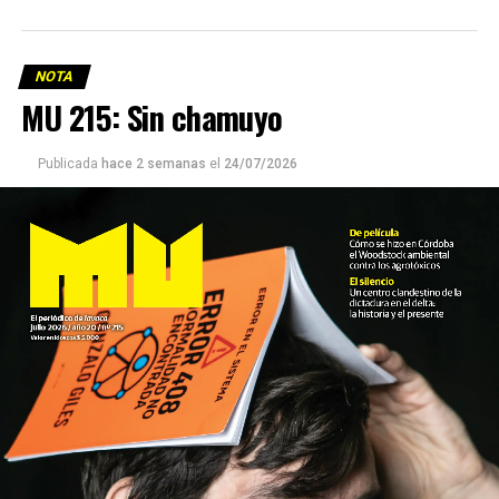
NOTA
MU 215: Sin chamuyo
Publicada
hace 2 semanas
el
24/07/2026