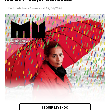
Publicada
hace 2 meses
el
19/06/2026
Este número 215 de MU ☝️viene con doble tapa, que
podría ser una frase:
Sin chamuyo, a remarla.
Descargar la Mu en PDF
SEGUIR LEYENDO