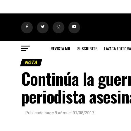
REVISTA MU
SUSCRIBITE
LAVACA EDITORA
NOTA
Continúa la guerr
periodista asesi
Publicada
hace 9 años
el
01/08/2017