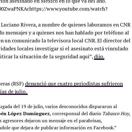
ión asesinado en México en lo que va del año.
-90ZwaPNKAchttps://www.youtube.com/watch?
 Luciano Rivera, a nombre de quienes laboramos en CNR
do mensajes y a quienes nos han hablado por teléfono al
n un comunicado la televisora local CNR. El director del
ridades locales investigar si el asesinato está vinculado
riticar la situación de la seguridad aquí”,
dijo.
teras (RSF)
denunció que cuatro periodistas sufrieron
as de julio.
gada del 19 de julio, varios desconocidos dispararon al
bén López Domínguez
, corresponsal del diario
Tabasco Hoy
,
s agresores dejaron un mensaje en el parabrisas,
dole que dejara de publicar información en Facebook.”