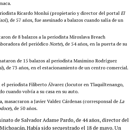
maca.
riodista Ricardo Monlui (propietario y director del portal
El
sol)
, de 57 años, fue asesinado a balazos cuando salía de un
aron de 8 balazos a la periodista Miroslava Breach
aboradora del periódico
Norte
), de 54 años, en la puerta de su
, mataron de 15 balazos al periodista Maximino Rodríguez
cú
), de 73 años, en el estacionamiento de un centro comercial.
el periodista Filiberto Álvarez (locutor en Tlaquiltenango,
ado cuando volvía a su casa en su auto.
oa, masacraron a Javier Valdez Cárdenas (corresponsal de
La
odoce
), de 50 años.
esinato de Salvador Adame Pardo, de 44 años, director del
 Michoacán. Había sido secuestrado el 18 de mayo. Un