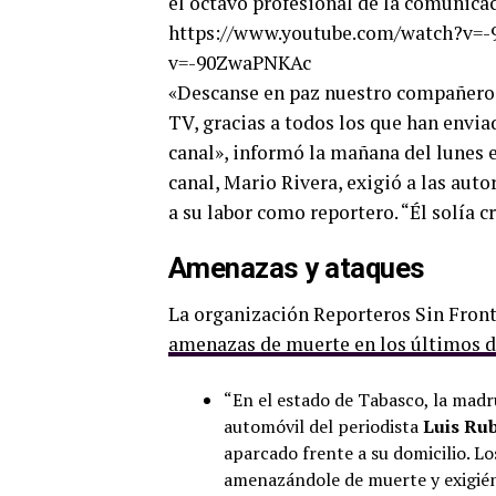
el octavo profesional de la comunicac
https://www.youtube.com/watch?v=
v=-90ZwaPNKAc
«Descanse en paz nuestro compañero
TV, gracias a todos los que han envia
canal», informó la mañana del lunes e
canal, Mario Rivera, exigió a las auto
a su labor como reportero. “Él solía c
Amenazas y ataques
La organización Reporteros Sin Fron
amenazas de muerte en los últimos dí
“En el estado de Tabasco, la madru
automóvil del periodista
Luis Ru
aparcado frente a su domicilio. Lo
amenazándole de muerte y exigién