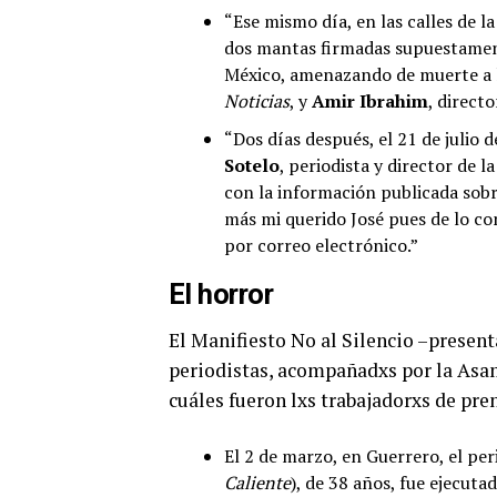
“Ese mismo día, en las calles de 
dos mantas firmadas supuestament
México, amenazando de muerte a 
Noticias
, y
Amir Ibrahim
, direct
“Dos días después, el 21 de julio 
Sotelo
, periodista y director de l
con la información publicada sobr
más mi querido José pues de lo con
por correo electrónico.”
El horror
El Manifiesto No al Silencio –present
periodistas, acompañadxs por la Asam
cuáles fueron lxs trabajadorxs de pre
El 2 de marzo, en Guerrero, el per
Caliente
), de 38 años, fue ejecut