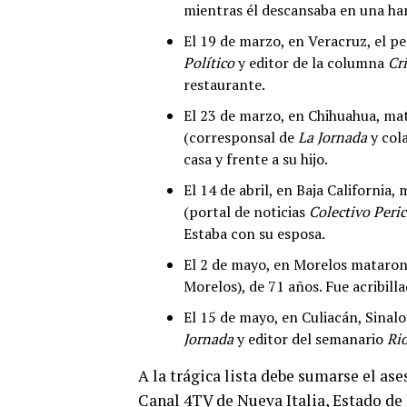
mientras él descansaba en una ha
El 19 de marzo, en Veracruz, el pe
Político
y editor de la columna
Cri
restaurante.
El 23 de marzo, en Chihuahua, mat
(corresponsal de
La Jornada
y col
casa y frente a su hijo.
El 14 de abril, en Baja California
(portal de noticias
Colectivo Peri
Estaba con su esposa.
El 2 de mayo, en Morelos mataron 
Morelos), de 71 años. Fue acribill
El 15 de mayo, en Culiacán, Sinal
Jornada
y editor del semanario
Ri
A la trágica lista debe sumarse el as
Canal 4TV de Nueva Italia, Estado de