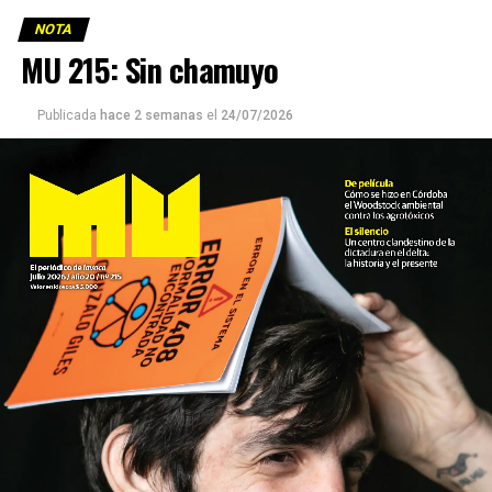
NOTA
MU 215: Sin chamuyo
Publicada
hace 2 semanas
el
24/07/2026