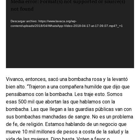
Reproductor
Media error: Format(s) not supported or source(s)
de
not found
vídeo
Descargar archivo: https://www.lavaca.org/wp-
content/uploads/2018/04/WhatsApp-Video-2018-04-17-at-17.09.07.mp4?_=1
Vivanco, entonces, sacó una bombacha rosa y la levantó
bien alto. “Trajeron a una compañera humilde que dijo que
pensábamos con la bombacha. Les traje esto. Somos
esas 500 mil que abortan las que hablamos con la
bombacha. Las que llegan a las guardias públicas van con
sus bombachas manchadas de sangre. No es un problema
de fe, de religión. Estamos hablando de un negocio que
mueve 10 mil millones de pesos a costa de la salud y la
vida de las mujeres. Digo basta. Voten a favor o