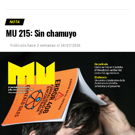
NOTA
MU 215: Sin chamuyo
Publicada
hace 2 semanas
el
24/07/2026