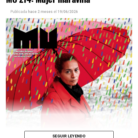
Publicada
hace 2 meses
el
19/06/2026
Este número 215 de MU ☝️viene con doble tapa, que
podría ser una frase:
Sin chamuyo, a remarla.
Descargar la Mu en PDF
SEGUIR LEYENDO