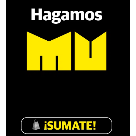
estratégica, hay que evitar el choque frontal. Mi método
es a través del interrogante, que puedan encarnar la
pregunta», comparte Gonzalo, de 41 años.
Década perdida: Marta Montero,
mamá de Lucía Pérez
“Estamos como el día 1”. La frase de la madre de la joven
asesinada en 2016 remite a aquel año: cuando