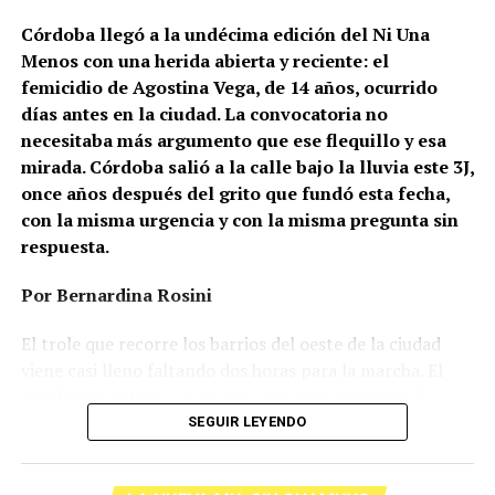
Córdoba llegó a la undécima edición del Ni Una
Menos con una herida abierta y reciente: el
femicidio de Agostina Vega, de 14 años, ocurrido
días antes en la ciudad. La convocatoria no
necesitaba más argumento que ese flequillo y esa
mirada. Córdoba salió a la calle bajo la lluvia este 3J,
once años después del grito que fundó esta fecha,
con la misma urgencia y con la misma pregunta sin
respuesta.
Por Bernardina Rosini
Ganar la vida
: La historia de (no)
El trole que recorre los barrios del oeste de la ciudad
ficción de Sabrina Ortiz
viene casi lleno faltando dos horas para la marcha. El
parabrisas anticipa el motivo: el rostro pequeño de
Agostina Vega, 14 años. Era fácil intuir que será una
SEGUIR LEYENDO
Su hijo Ciro tenía 120 veces más agrotóxicos que lo
marcha que desbordará una ciudad que expresa
“admisible”. Su hija Fiamma, 100 veces más; ella, 58.
Gonzalo Giles, pensador y
hartazgo. Nadie mira los barrios de Córdoba, nadie
Viven en Pergamino, llamada “la capital del veneno”,