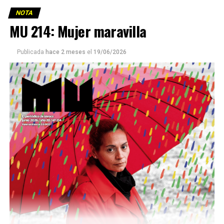
NOTA
MU 214: Mujer maravilla
Publicada
hace 2 meses
el
19/06/2026
Este número 215 de MU ☝️viene con doble tapa, que
podría ser una frase:
Sin chamuyo, a remarla.
Descargar la Mu en PDF