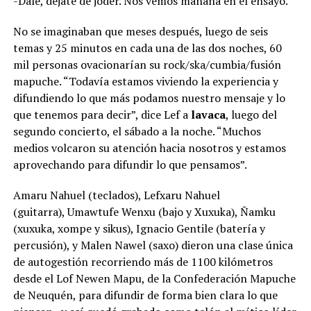
-Dale, déjate de joder. Nos vemos mañana en el ensayo.
No se imaginaban que meses después, luego de seis
temas y 25 minutos en cada una de las dos noches, 60
mil personas ovacionarían su rock/ska/cumbia/fusión
mapuche. “Todavía estamos viviendo la experiencia y
difundiendo lo que más podamos nuestro mensaje y lo
que tenemos para decir”, dice Lef a
lavaca
, luego del
segundo concierto, el sábado a la noche. “Muchos
medios volcaron su atención hacia nosotros y estamos
aprovechando para difundir lo que pensamos”.
Amaru Nahuel (teclados), Lefxaru Nahuel
(guitarra), Umawtufe Wenxu (bajo y Xuxuka), Ñamku
(xuxuka, xompe y sikus), Ignacio Gentile (batería y
percusión), y Malen Nawel (saxo) dieron una clase única
de autogestión recorriendo más de 1100 kilómetros
desde el Lof Newen Mapu, de la Confederación Mapuche
de Neuquén, para difundir de forma bien clara lo que