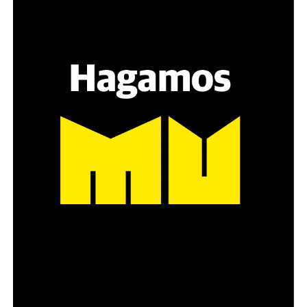
Hay varios hombres presentes: padres con sus hijas,
grupos de amigos, novios. «Con los pares que no tienen
sensibilidad al tema, la conversación se vuelve muy
estratégica, hay que evitar el choque frontal. Mi método
es a través del interrogante, que puedan encarnar la
pregunta», comparte Gonzalo, de 41 años.
Década perdida: Marta Montero,
mamá de Lucía Pérez