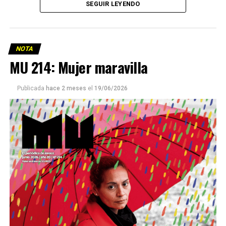
SEGUIR LEYENDO
NOTA
MU 214: Mujer maravilla
Publicada
hace 2 meses
el
19/06/2026
Este número 215 de MU ☝️viene con doble tapa, que
podría ser una frase:
Sin chamuyo, a remarla.
Descargar la Mu en PDF