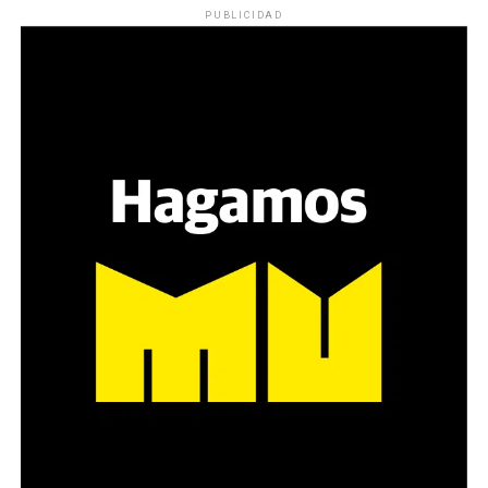
PUBLICIDAD
Varones
Hay varios hombres presentes: padres con sus hijas,
grupos de amigos, novios. «Con los pares que no tienen
sensibilidad al tema, la conversación se vuelve muy
estratégica, hay que evitar el choque frontal. Mi método
es a través del interrogante, que puedan encarnar la
pregunta», comparte Gonzalo, de 41 años.