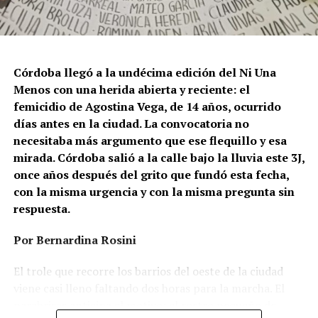
Córdoba llegó a la undécima edición del Ni Una
Menos con una herida abierta y reciente: el
femicidio de Agostina Vega, de 14 años, ocurrido
días antes en la ciudad. La convocatoria no
necesitaba más argumento que ese flequillo y esa
mirada. Córdoba salió a la calle bajo la lluvia este 3J,
once años después del grito que fundó esta fecha,
con la misma urgencia y con la misma pregunta sin
respuesta.
Por Bernardina Rosini
Ganar la vida
: La historia de (no)
El trole que recorre los barrios del oeste de la ciudad
ficción de Sabrina Ortiz
viene casi lleno faltando dos horas para la marcha. El
parabrisas anticipa el motivo: el rostro pequeño de