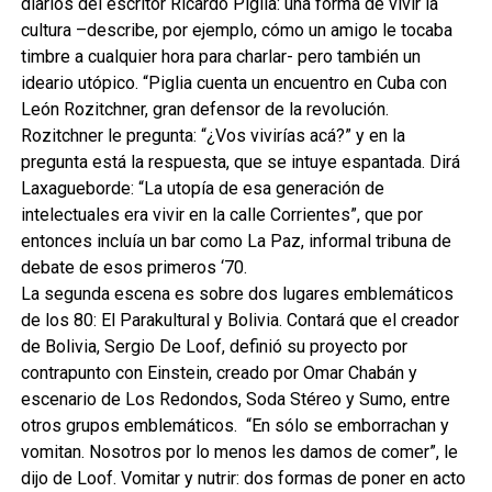
diarios del escritor Ricardo Piglia: una forma de vivir la
cultura –describe, por ejemplo, cómo un amigo le tocaba
timbre a cualquier hora para charlar- pero también un
ideario utópico. “Piglia cuenta un encuentro en Cuba con
León Rozitchner, gran defensor de la revolución.
Rozitchner le pregunta: “¿Vos vivirías acá?” y en la
pregunta está la respuesta, que se intuye espantada. Dirá
Laxagueborde: “La utopía de esa generación de
intelectuales era vivir en la calle Corrientes”, que por
entonces incluía un bar como La Paz, informal tribuna de
debate de esos primeros ‘70.
La segunda escena es sobre dos lugares emblemáticos
de los 80: El Parakultural y Bolivia. Contará que el creador
de Bolivia, Sergio De Loof, definió su proyecto por
contrapunto con Einstein, creado por Omar Chabán y
escenario de Los Redondos, Soda Stéreo y Sumo, entre
otros grupos emblemáticos. “En sólo se emborrachan y
vomitan. Nosotros por lo menos les damos de comer”, le
dijo de Loof. Vomitar y nutrir: dos formas de poner en acto