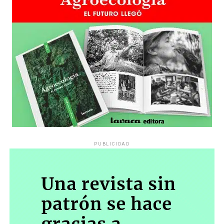
sensibilidad al tema, la conversación se vuelve muy
estratégica, hay que evitar el choque frontal. Mi método
es a través del interrogante, que puedan encarnar la
pregunta», comparte Gonzalo, de 41 años.
PUBLICIDAD
Década perdida: Marta Montero,
mamá de Lucía Pérez
“Estamos como el día 1”. La frase de la madre de la joven