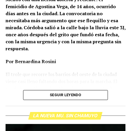
femicidio de Agostina Vega, de 14 años, ocurrido
días antes en la ciudad. La convocatoria no
necesitaba más argumento que ese flequillo y esa
mirada. Córdoba salió a la calle bajo la lluvia este 3J,
once años después del grito que fundó esta fecha,
con la misma urgencia y con la misma pregunta sin
respuesta.
Por Bernardina Rosini
Ganar la vida
: La historia de (no)
El trole que recorre los barrios del oeste de la ciudad
ficción de Sabrina Ortiz
viene casi lleno faltando dos horas para la marcha. El
parabrisas anticipa el motivo: el rostro pequeño de
Agostina Vega, 14 años. Era fácil intuir que será una
SEGUIR LEYENDO
Su hijo Ciro tenía 120 veces más agrotóxicos que lo
marcha que desbordará una ciudad que expresa
“admisible”. Su hija Fiamma, 100 veces más; ella, 58.
Gonzalo Giles, pensador y
hartazgo. Nadie mira los barrios de Córdoba, nadie
Viven en Pergamino, llamada “la capital del veneno”,
comunicador «disca»: Error en el
LA NUEVA MU. SIN CHAMUYO
atiende a su gente. Los que ocupan los sillones más
donde se encontraron pesticidas hasta en el agua de red.
mullidos de las oficinas del poder local sobrevuelan las
Bajo amenazas de muerte Sabrina inició una denuncia
sistema
veredas estalladas, no las caminan. Los cordobeses