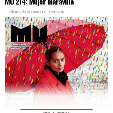
MU 214: Mujer maravilla
Publicada
hace 2 meses
el
19/06/2026
Este número 215 de MU ☝️viene con doble tapa, que
podría ser una frase:
Sin chamuyo, a remarla.
Descargar la Mu en PDF