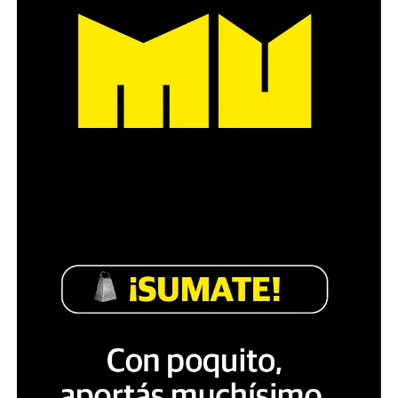
Década perdida: Marta Montero,
mamá de Lucía Pérez
“Estamos como el día 1”. La frase de la madre de la joven
asesinada en 2016 remite a aquel año: cuando
denunciaron que dos narcofemicidas habían abusado y
asesinado a su hija, hasta hoy, dos juicios después, pues la
impunidad sigue consagrada. De motivar el Primer Paro