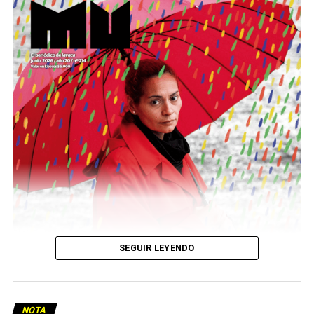
Este número 215 de MU ☝️viene con doble tapa, que
podría ser una frase:
Sin chamuyo, a remarla.
Descargar la Mu en PDF
SEGUIR LEYENDO
NOTA