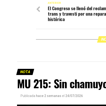
ANTERIOR
El Congreso se llenó del recla
trans y travesti por una repar
histórica
NO
NOTA
MU 215: Sin chamuy
Publicada
hace 2 semanas
el
24/07/2026