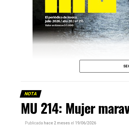
SE
NOTA
MU 214: Mujer marav
Publicada
hace 2 meses
el
19/06/2026