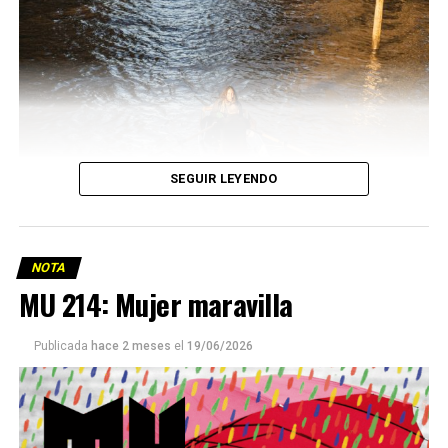
SEGUIR LEYENDO
NOTA
MU 214: Mujer maravilla
Publicada
hace 2 meses
el
19/06/2026
Este número 215 de MU ☝️viene con doble tapa, que
podría ser una frase:
Sin chamuyo, a remarla.