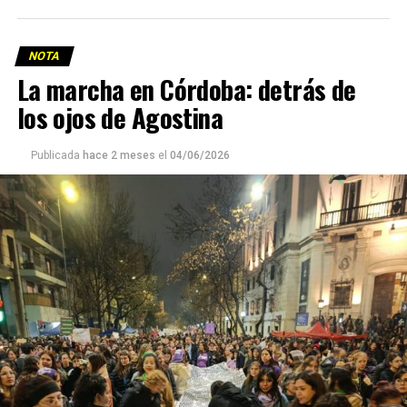
NOTA
La marcha en Córdoba: detrás de
los ojos de Agostina
Viaje a la vida en el Delta: Y la nave
va
Publicada
hace 2 meses
el
04/06/2026
Ella y sus dos hijos llevan glifosato en su sangre, al igual
que muchos y muchas en
Pergamino, localidad contaminada por el agronegocio
Mientras el gobierno nacional privatiza la principal vía
donde dieron batalla y hoy
navegable del país con un nivel de tráfico comercial
protagonizan un juicio histórico contra productores y
gigantesco y opaco, quienes habitan el delta advierten
funcionarios. ¿Será justicia?
sobre el impacto a una forma de vivir, al humedal que
provee biodiversidad, y a una soberanía que se pierde río
abajo. Viaje en barco de MU desde el bajo delta
Descargar la Mu en PDF
bonaerense, para conocer y escuchar a isleños,
productores, docentes, ambientalistas y vecinos que
resisten otra avanzada sobre un territorio en disputa.