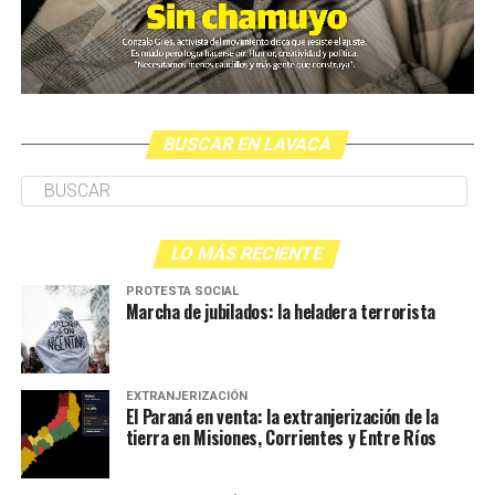
BUSCAR EN LAVACA
La calle criminalizada: El derecho a
la protesta en la era Milei-Bullrich
El teatro antidisturbios del presente: descontrol de las
El flequillo y los ojos de Agostina
. Fotos: lavaca.org.
LO MÁS RECIENTE
fuerzas represivas, cientos de heridos, detenciones
PROTESTA SOCIAL
Lo que no se puede creer
arbitrarias, armado de causas, y un proceso judicial que
Marcha de jubilados: la heladera terrorista
poco tiene de justicia. Los casos de Milton Tolomeo y
Son las 18 horas y comienza excepcionalmente puntual
Eneas Gallo, aún detenidos por protestar el día de la Ley
La dictadura en el delta
: Los sonidos
la undécima edición del 3J. Llueve, llueve, llueve, como si
de Reforma Laboral, hablan de la impunidad con la cual
de El Silencio
EXTRANJERIZACIÓN
la meteorología comprendiera mejor de duelos que
se maneja el gobierno con aval de jueces y fiscales. Lo
El Paraná en venta: la extranjerización de la
quienes toca narrarlos. Miguel y Elizabeth, los abuelos
cuentan ellos, sus familiares y defensas en esta
tierra en Misiones, Corrientes y Entre Ríos
de Agostina, encabezan la multitud. De frente, el arco de
investigación especial.
La quinta El Silencio fue un centro clandestino en el que
cámaras y cronistas. Un grupo de sikuris hace una