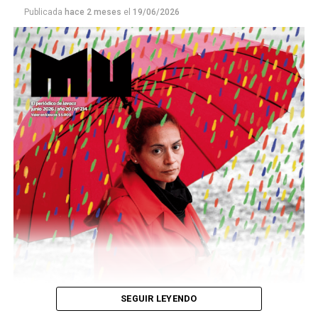
Publicada
hace 2 meses
el
19/06/2026
Este número 215 de MU ☝️viene con doble tapa, que
podría ser una frase:
Sin chamuyo, a remarla.
Descargar la Mu en PDF
SEGUIR LEYENDO