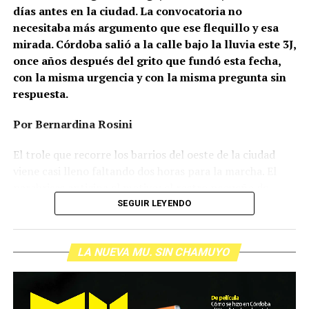
días antes en la ciudad. La convocatoria no
necesitaba más argumento que ese flequillo y esa
mirada. Córdoba salió a la calle bajo la lluvia este 3J,
once años después del grito que fundó esta fecha,
con la misma urgencia y con la misma pregunta sin
respuesta.
Por Bernardina Rosini
Ganar la vida
: La historia de (no)
El trole que recorre los barrios del oeste de la ciudad
ficción de Sabrina Ortiz
viene casi lleno faltando dos horas para la marcha. El
parabrisas anticipa el motivo: el rostro pequeño de
Agostina Vega, 14 años. Era fácil intuir que será una
SEGUIR LEYENDO
Su hijo Ciro tenía 120 veces más agrotóxicos que lo
marcha que desbordará una ciudad que expresa
“admisible”. Su hija Fiamma, 100 veces más; ella, 58.
Gonzalo Giles, pensador y
hartazgo. Nadie mira los barrios de Córdoba, nadie
Viven en Pergamino, llamada “la capital del veneno”,
comunicador «disca»: Error en el
LA NUEVA MU. SIN CHAMUYO
atiende a su gente. Los que ocupan los sillones más
donde se encontraron pesticidas hasta en el agua de red.
mullidos de las oficinas del poder local sobrevuelan las
Bajo amenazas de muerte Sabrina inició una denuncia
sistema
veredas estalladas, no las caminan. Los cordobeses
convertida en un juicio histórico que está por tener
respondieron muy bien a los discursos contra la casta
sentencia buscando terminar con la impunidad. La