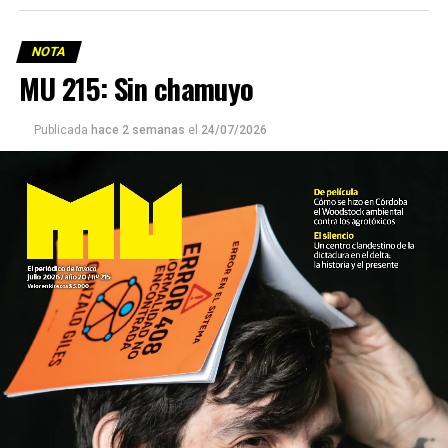
NOTA
MU 215: Sin chamuyo
Publicada
hace 2 semanas
el
24/07/2026