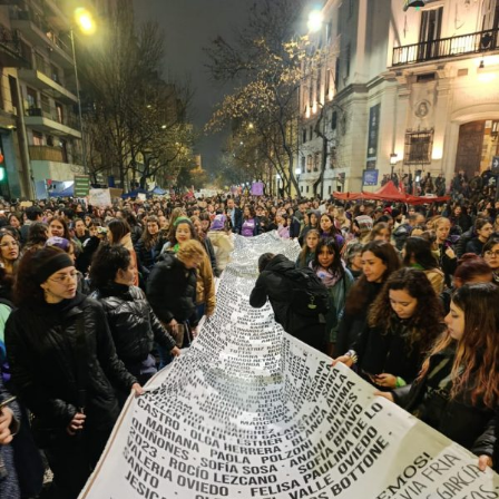
excepcional. El año pasado se registraron 227 crímenes
de odio contra personas lesbianas, gays, bisexuales,
trans (travestis, transexuales y transgéneros) y otras
identidades disidentes. Según el informe anual del
Observatorio Nacional de Crímenes de Odio LGBT+, fue
el año más violento desde la creación de este organismo,
con un crecimiento de más del 60% respecto de 2024,
cuando se habían registrado 140 casos. Se trata, dice el
relevamiento, de un aumento “abrupto, excepcional y
cualitativamente distinto a la progresión observada en
los años anteriores”.
La violencia por odio hacia el colectivo LGBT+ se
intensificó en un contexto de desmantelamiento de
políticas públicas, vaciamiento de organismos de
protección, paralización de la agenda legislativa en
materia de derechos y consolidación de discursos
fascistas que estigmatizan a la diversidad.