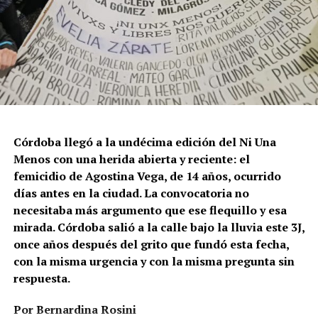
Para María Rachid, titular del Instituto contra la
Discriminación de la Ciudad de Buenos Aires e
integrante de la Federación Argentina LGBT+
(FALGBT), el drástico aumento de estos crímenes en
Argentina no puede separarse de los discursos de odio
que provienen del gobierno nacional. “Tanto el
presidente como funcionarios y allegados se expresan
de manera violenta y discriminatoria hacia la comunidad
Córdoba llegó a la undécima edición del Ni Una
LGBT en general y, principalmente, hacia la comunidad
Menos con una herida abierta y reciente: el
trans”, describe Rachid. “Y eso –agrega– genera mayor
femicidio de Agostina Vega, de 14 años, ocurrido
violencia y discriminación en la vida cotidiana. Esos
días antes en la ciudad. La convocatoria no
discursos terminan legitimando, avalando y fomentando
necesitaba más argumento que ese flequillo y esa
la violencia hacia nuestra comunidad”.
mirada. Córdoba salió a la calle bajo la lluvia este 3J,
once años después del grito que fundó esta fecha,
Esa realidad se percibe en lo cotidiano. Ayito Cabrera,
con la misma urgencia y con la misma pregunta sin
director y fundador de la organización Espacio
respuesta.
Tolomocho –que nuclea a personas trans con
discapacidad–, advierte que el aumento no se limita a los
Por Bernardina Rosini