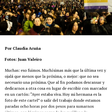
Más de un tercio de los casos corresponde a ataques
contra el derecho a la vida, que incluyen asesinatos,
suicidios o muertes vinculadas a condiciones
estructurales, mientras que casi dos tercios son
agresiones físicas que no terminaron en muerte. Rachid
aclara que hay un subregistro, “porque hay casos donde
no se desarrolla ninguna línea de investigación
relacionada a la posibilidad de un crimen de odio”.
Por Claudia Acuña
En ese punto aparece uno de los datos más significativos
Fotos: Juan Valeiro
del período: las agresiones físicas se duplicaron en un
Muchas: eso fuimos. Muchísimas más que la última vez y
año y pasaron de 73 a 147 casos, un incremento del
ojalá que menos que la próxima, o mejor: que no sea
101,4%.
necesario una próxima. Que al fin podamos descansar y
Las muertes vinculadas a crímenes de odio se mantienen
dedicarnos a otra cosa en lugar de escribir con marcador
altas y con un patrón sostenido. En 2024 se registraron
en un cartón: “Ayer estaba viva. Hoy mi hermana es la
67 casos (17 asesinatos, 44 muertes por violencia
foto de este cartel” o salir del trabajo donde estamos
estructural y 6 suicidios), mientras que en 2025 la cifra
paradas ocho horas por dos pesos para sumarnos
ascendió a 80 (16 asesinatos, 53 muertes por violencia