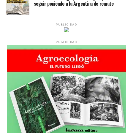
seguir poniendo a la Argentina de remate
Desde una mesa que intenta protegerse del agua se
reparten lienzos con los ojos serigrafiados de Agostina.
Los ojos y su flequillo de nena.
PUBLICIDAD
Varones
PUBLICIDAD
Hay varios hombres presentes: padres con sus hijas,
grupos de amigos, novios. «Con los pares que no tienen
sensibilidad al tema, la conversación se vuelve muy
estratégica, hay que evitar el choque frontal. Mi método
es a través del interrogante, que puedan encarnar la
pregunta», comparte Gonzalo, de 41 años.