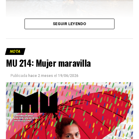
SEGUIR LEYENDO
NOTA
MU 214: Mujer maravilla
Publicada
hace 2 meses
el
19/06/2026
Este número 215 de MU ☝️viene con doble tapa, que
podría ser una frase:
Sin chamuyo, a remarla.