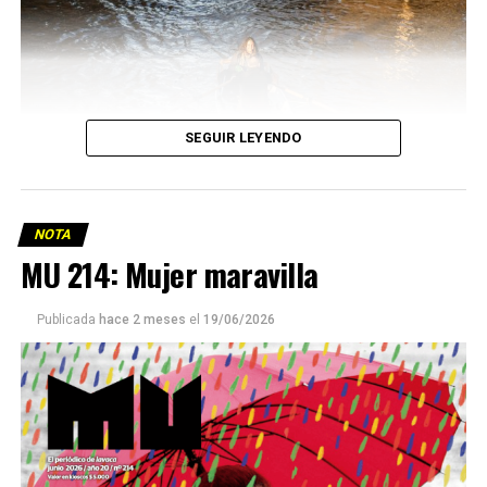
SEGUIR LEYENDO
NOTA
MU 214: Mujer maravilla
Publicada
hace 2 meses
el
19/06/2026
Este número 215 de MU ☝️viene con doble tapa, que
podría ser una frase:
Sin chamuyo, a remarla.