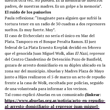
sueltos otra vez. No pueden. Es la memoria de nuestros
padres, de nuestras madres. Es un golpe a la memoria”.
El ruido de los pañuelos
Paula reflexiona: “Imaginate para alguien que sufrió la
tortura tener en un radio de 30 cuadras a dos represores
sueltos. Es muy fuerte. Muy”.
El caso de Etchecolatz no sería el único en Mar del
Plata. Tampoco en el Bosque Peralta Ramos. El juez
federal de La Plata Ernesto Kreplak decidió en febrero
que el genocida Juan Miguel Wolk, alias
El Nazi
, represor
del Centro Clandestino de Detención Pozo de Banfield,
gozara de arresto domiciliario en su dúplex ubicado en la
zona sur del municipio. Abuelas y Madres Plaza de Mayo
junto a Hijos realizaron el 5 de marzo un acto de repudio
frente a la casa de Wolk, escoltada por policías, seguido
de una volanteada para informar a los vecinos.
Tal como explicó Abuelas en un comunicado
(linkear:
https://www.abuelas.org.ar/noticia/acto-en-repudio-
al-arresto-domiciliario-al-represor-juan-miguel-