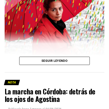
Descargar la Mu en PDF
SEGUIR LEYENDO
NOTA
La marcha en Córdoba: detrás de
los ojos de Agostina
Viaje a la vida en el Delta: Y la nave