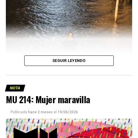
SEGUIR LEYENDO
NOTA
MU 214: Mujer maravilla
Publicada
hace 2 meses
el
19/06/2026
Este número 215 de MU ☝️viene con doble tapa, que