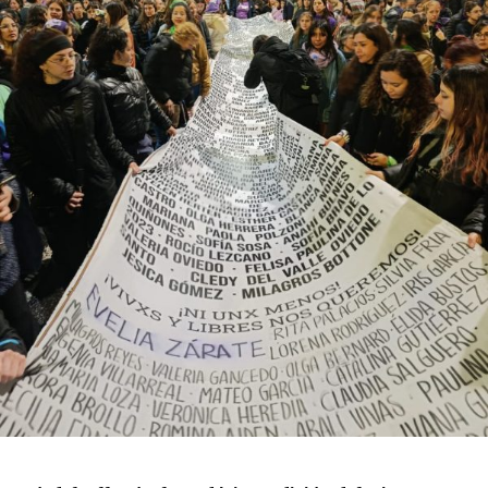
relevamiento, de un aumento “abrupto, excepcional y
cualitativamente distinto a la progresión observada en
los años anteriores”.
La violencia por odio hacia el colectivo LGBT+ se
intensificó en un contexto de desmantelamiento de
políticas públicas, vaciamiento de organismos de
protección, paralización de la agenda legislativa en
materia de derechos y consolidación de discursos
fascistas que estigmatizan a la diversidad.
Para María Rachid, titular del Instituto contra la
Discriminación de la Ciudad de Buenos Aires e
integrante de la Federación Argentina LGBT+
(FALGBT), el drástico aumento de estos crímenes en
Argentina no puede separarse de los discursos de odio
que provienen del gobierno nacional. “Tanto el
presidente como funcionarios y allegados se expresan
de manera violenta y discriminatoria hacia la comunidad