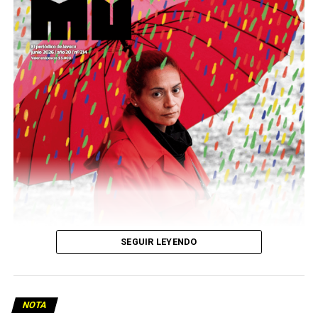
Este número 215 de MU ☝️viene con doble tapa, que
podría ser una frase:
Sin chamuyo, a remarla.
Descargar la Mu en PDF
SEGUIR LEYENDO
NOTA