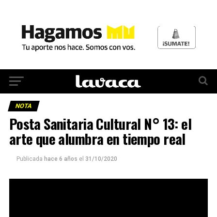
NOTA
Posta Sanitaria Cultural N° 13: el
arte que alumbra en tiempo real
Publicada
hace 6 años
el
31/10/2020
Se cumplieron trece semanas de la Posta que abraza
cada viernes con la voz de Susy Shock y las guitarras
de Caro Bonillo y Andrea Bazán. Además de