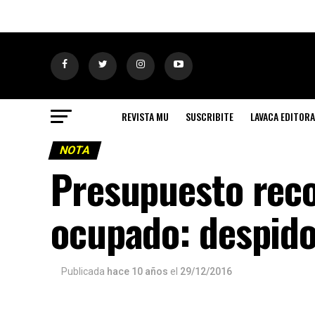
REVISTA MU
SUSCRIBITE
LAVACA EDITORA
NOTA
Presupuesto reco
ocupado: despido
Publicada
hace 10 años
el
29/12/2016