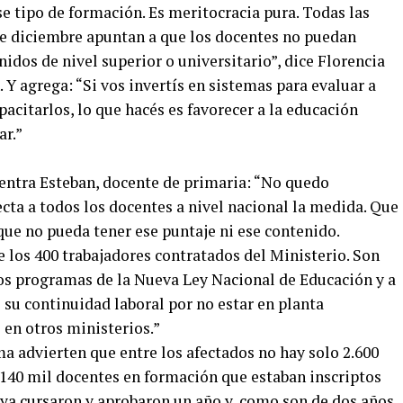
e tipo de formación. Es meritocracia pura. Todas las
 de diciembre apuntan a que los docentes no puedan
idos de nivel superior o universitario”, dice Florencia
 Y agrega: “Si vos invertís en sistemas para evaluar a
pacitarlos, lo que hacés es favorecer a la educación
ar.”
uentra Esteban, docente de primaria: “No quedo
ecta a todos los docentes a nivel nacional la medida. Que
que no pueda tener ese puntaje ni ese contenido.
 los 400 trabajadores contratados del Ministerio. Son
ros programas de la Nueva Ley Nacional de Educación y a
o su continuidad laboral por no estar en planta
en otros ministerios.”
a advierten que entre los afectados no hay solo 2.600
140 mil docentes en formación que estaban inscriptos
 ya cursaron y aprobaron un año y, como son de dos años,