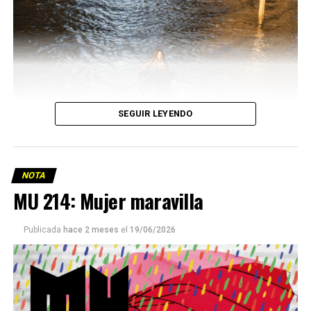
SEGUIR LEYENDO
NOTA
MU 214: Mujer maravilla
Publicada
hace 2 meses
el
19/06/2026
Este número 215 de MU ☝️viene con doble tapa, que
podría ser una frase:
Sin chamuyo, a remarla.