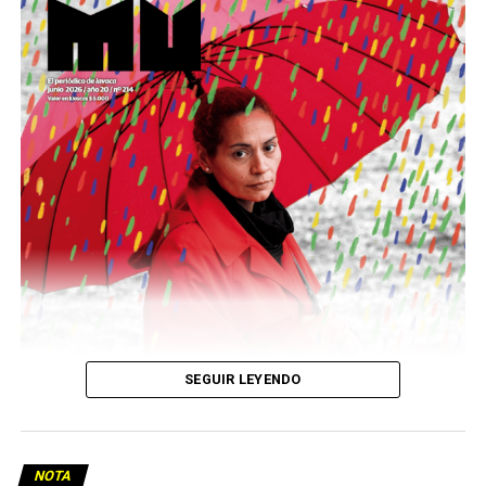
Este número 215 de MU ☝️viene con doble tapa, que
podría ser una frase:
Sin chamuyo, a remarla.
Descargar la Mu en PDF
SEGUIR LEYENDO
NOTA