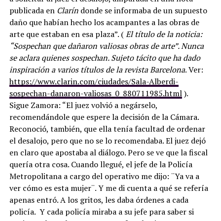
publicada en
Clarín
donde se informaba de un supuesto
daño que habían hecho los acampantes a las obras de
arte que estaban en esa plaza”. (
El título de la noticia:
“Sospechan que dañaron valiosas obras de arte”. Nunca
se aclara quienes sospechan. Sujeto tácito que ha dado
inspiración a varios títulos de la revista Barcelona
. Ver:
https://www.clarin.com/ciudades/Sala-Alberdi-
sospechan-danaron-valiosas_0_880711985.html
).
Sigue Zamora: “El juez volvió a negárselo,
recomendándole que espere la decisión de la Cámara.
Reconoció, también, que ella tenía facultad de ordenar
el desalojo, pero que no se lo recomendaba. El juez dejó
en claro que apostaba al diálogo. Pero se ve que la fiscal
quería otra cosa. Cuando llegué, el jefe de la Policía
Metropolitana a cargo del operativo me dijo: ¨Ya va a
ver cómo es esta mujer¨. Y me di cuenta a qué se refería
apenas entró. A los gritos, les daba órdenes a cada
policía. Y cada policía miraba a su jefe para saber si