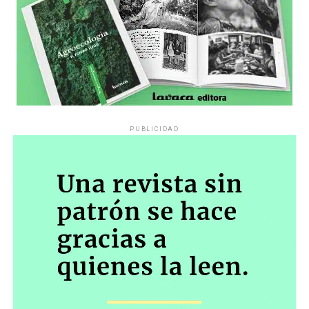
PUBLICIDAD
Década perdida: Marta Montero,
mamá de Lucía Pérez
“Estamos como el día 1”. La frase de la madre de la joven
asesinada en 2016 remite a aquel año: cuando
denunciaron que dos narcofemicidas habían abusado y
asesinado a su hija, hasta hoy, dos juicios después, pues la
impunidad sigue consagrada. De motivar el Primer Paro
Nacional de Mujeres a la decisión que tomó Marta ahora: