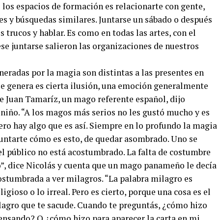
 los espacios de formación es relacionarte con gente,
es y búsquedas similares. Juntarse un sábado o después
 trucos y hablar. Es como en todas las artes, con el
se juntarse salieron las organizaciones de nuestros
eradas por la magia son distintas a las presentes en
se genera es cierta ilusión, una emoción generalmente
que Juan Tamaríz, un mago referente español, dijo
 niño. “A los magos más serios no les gustó mucho y es
pero hay algo que es así. Siempre en lo profundo la magia
eguntarte cómo es esto, de quedar asombrado. Uno se
l público no está acostumbrado. La falta de costumbre
”, dice Nicolás y cuenta que un mago panameño le decía
ostumbrada a ver milagros. “La palabra milagro es
ligioso o lo irreal. Pero es cierto, porque una cosa es el
ilagro que te sacude. Cuando te preguntás, ¿cómo hizo
ensando? O ¿cómo hizo para aparecer la carta en mi