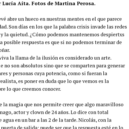
r Lucía Aíta. Fotos de Martina Perosa.
evé abre un hueco en nuestras mentes en el que parece
d. Son días en los que la palabra crisis invade las redes
o y la quietud. ¿Cómo podemos mantenemos despiertxs
 posible respuesta es que si no podemos terminar de
oñar.
iva la llama de la ilusión es considerado un arte.
e no son absolutos sino que se comparten para generar
res y personas cuya potencia, como si fueran la
ealista, es poner en duda que lo que vemos es la
bre lo que creemos conocer.
de la magia que nos permite creer que algo maravilloso
mago, actor y clown de 24 años. Lo dice con total
gua en un bar a las 2 de la tarde. Nicolás, con la
 puerta de salida: puede ser que la respuesta esté en lo