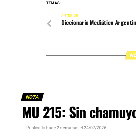
TEMAS:
ANTERIOR
Diccionario Mediático Argenti
NO
NOTA
MU 215: Sin chamuy
Publicada
hace 2 semanas
el
24/07/2026