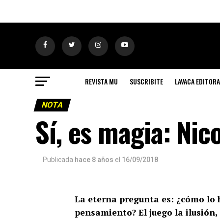
REVISTA MU
SUSCRIBITE
LAVACA EDITORA
NOTA
Sí, es magia: Nic
Publicada
hace 8 años
el
16/09/2018
La eterna pregunta es: ¿cómo lo 
pensamiento? El juego la ilusión,