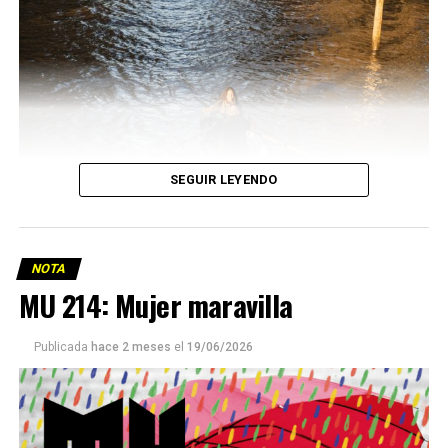
SEGUIR LEYENDO
NOTA
MU 214: Mujer maravilla
Publicada
hace 2 meses
el
19/06/2026
Este número 215 de MU ☝️viene con doble tapa, que
podría ser una frase:
Sin chamuyo, a remarla.