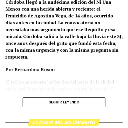
Córdoba llegó a la undécima edición del Ni Una
Menos con una herida abierta y reciente: el
femicidio de Agostina Vega, de 14 años, ocurrido
días antes en la ciudad. La convocatoria no
necesitaba más argumento que ese flequillo y esa
mirada. Córdoba salió a la calle bajo la lluvia este 3J,
once años después del grito que fundó esta fecha,
con la misma urgencia y con la misma pregunta sin
respuesta.
Por Bernardina Rosini
Ganar la vida
: La historia de (no)
El trole que recorre los barrios del oeste de la ciudad
ficción de Sabrina Ortiz
viene casi lleno faltando dos horas para la marcha. El
parabrisas anticipa el motivo: el rostro pequeño de
Agostina Vega, 14 años. Era fácil intuir que será una
SEGUIR LEYENDO
Su hijo Ciro tenía 120 veces más agrotóxicos que lo
marcha que desbordará una ciudad que expresa
“admisible”. Su hija Fiamma, 100 veces más; ella, 58.
Gonzalo Giles, pensador y
hartazgo. Nadie mira los barrios de Córdoba, nadie
Viven en Pergamino, llamada “la capital del veneno”,
comunicador «disca»: Error en el
LA NUEVA MU. SIN CHAMUYO
atiende a su gente. Los que ocupan los sillones más
donde se encontraron pesticidas hasta en el agua de red.