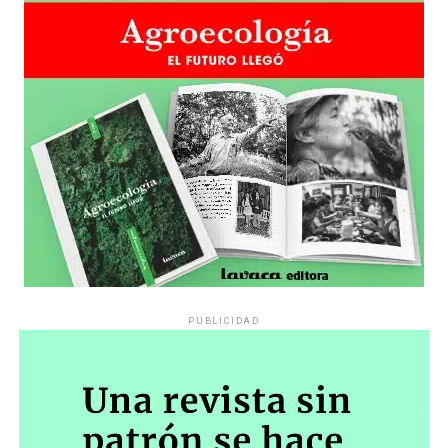
grupos de amigos, novios. «Con los pares que no tienen
sensibilidad al tema, la conversación se vuelve muy
estratégica, hay que evitar el choque frontal. Mi método
es a través del interrogante, que puedan encarnar la
pregunta», comparte Gonzalo, de 41 años.
PUBLICIDAD
Década perdida: Marta Montero,
mamá de Lucía Pérez