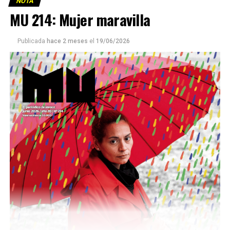
NOTA
MU 214: Mujer maravilla
Publicada
hace 2 meses
el
19/06/2026
Este número 215 de MU ☝️viene con doble tapa, que
podría ser una frase:
Sin chamuyo, a remarla.
Descargar la Mu en PDF