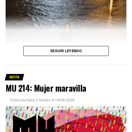
SEGUIR LEYENDO
NOTA
MU 214: Mujer maravilla
Publicada
hace 2 meses
el
19/06/2026
Este número 215 de MU ☝️viene con doble tapa, que
podría ser una frase:
Sin chamuyo, a remarla.