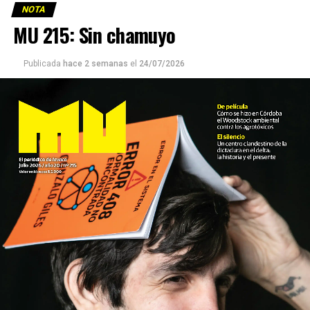
NOTA
MU 215: Sin chamuyo
Publicada
hace 2 semanas
el
24/07/2026