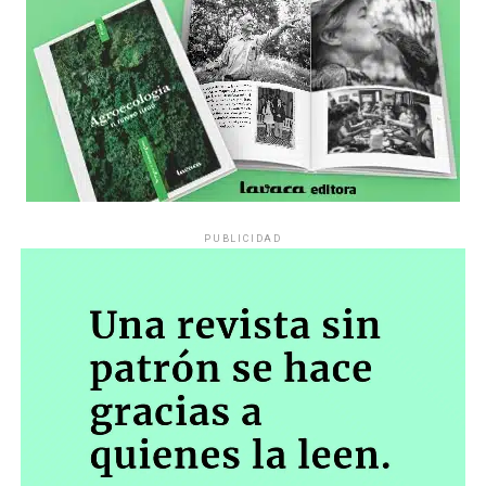
pregunta», comparte Gonzalo, de 41 años.
PUBLICIDAD
Década perdida: Marta Montero,
mamá de Lucía Pérez
“Estamos como el día 1”. La frase de la madre de la joven
asesinada en 2016 remite a aquel año: cuando
denunciaron que dos narcofemicidas habían abusado y
asesinado a su hija, hasta hoy, dos juicios después, pues la