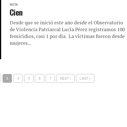
NOTA
Cien
Desde que se inició este año desde el Observatorio
de Violencia Patriarcal Lucía Pérez registramos 100
femicidios, casi 1 por día. La víctimas fueron desde
mujeres...
3
4
5
6
7
NEXT ›
LAST »