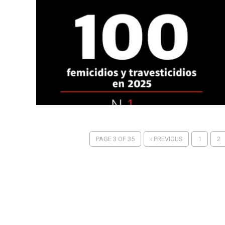
PAGE 3 OF 35
‹ PREVIOUS
1
2