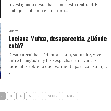
investigando desde hace años esta realidad. Ese
trabajo se plasma en un libro...
MU207
Luciana Muñoz, desaparecida. ¿Dónde
está?
Desapareció hace 14 meses. Lila, su madre, vive
entre la angustia y las sospechas, sin avances
judiciales sobre lo que realmente pasó con su hija,
y...
2
3
4
5
6
NEXT ›
LAST »