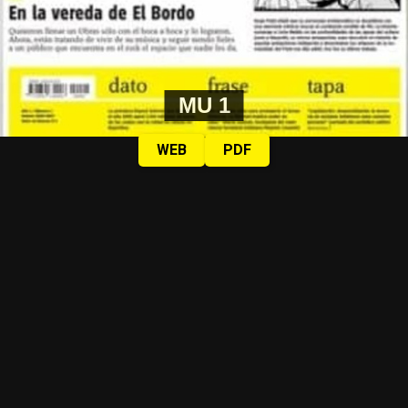
MU 1
WEB
PDF