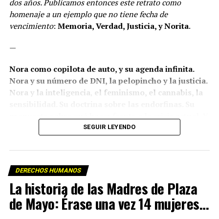
dos años. Publicamos entonces este retrato como
homenaje a un ejemplo que no tiene fecha de
vencimiento
:
Memoria, Verdad, Justicia, y Norita
.
—
Nora como copilota de auto, y su agenda infinita.
Nora y su número de DNI, la pelopincho y la justicia.
Nora y la inteligencia
,
el feminismo, el cannabis, la
sensibilidad. Su doctrina sobre las endorfinas. Su
propuesta sobre qué hacer frente a la crisis actual. Y
su respuesta a una consulta: ¿qué pasará con
SEGUIR LEYENDO
Madres el día que no haya más Madres?
Los relojes sostienen con una precisión insoportable
DERECHOS HUMANOS
que todo ocurrió –o dejó de ocurrir– a las 18.41 del
La historia de las Madres de Plaza
jueves 30 de mayo de 2024, un rato después de la
ronda de Madres de cada jueves a la que esta vez
de Mayo: Érase una vez 14 mujeres…
obviamente ella no había podido ir, internada. Tenía