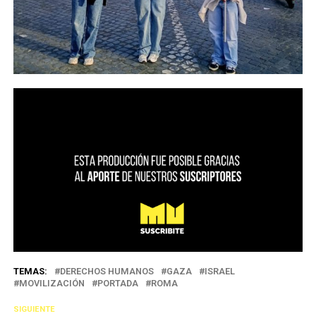
TEMAS:
DERECHOS HUMANOS
GAZA
ISRAEL
MOVILIZACIÓN
PORTADA
ROMA
SIGUIENTE