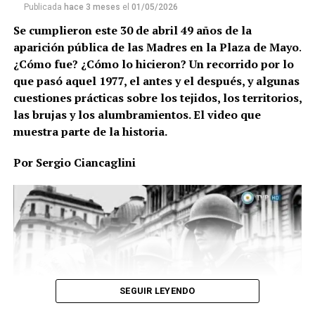
94 años, cumplidos el 22 de marzo.
Publicada
hace 3 meses
el
01/05/2026
Se cumplieron este 30 de abril 49 años de la
Es una de las figuras más importantes en la historia
aparición pública de las Madres en la Plaza de Mayo
.
argentina, una mujer gigante que nunca quiso
¿Cómo fue? ¿Cómo lo hicieron? Un recorrido por lo
revelar cuánto medía, partidaria de los abrazos y de
que pasó aquel 1977, el antes y el después, y algunas
todas las luchas, y abanderada de la sonrisa y la
cuestiones prácticas sobre los tejidos, los territorios,
cordialidad, oficios que se ejercen con el corazón. Se
las brujas y los alumbramientos. El video que
despidió para instalarse en el infinito. Estos son
muestra parte de la historia.
algunos retazos, algunas semblanzas, algunas
palabras, para intentar desobedecer a la muerte.
Por Sergio Ciancaglini
Para recordar a una persona maravillosa, y para no
decirle adiós.
Por Sergio Ciancaglini
Hace unos meses, ante acontecimientos electorales
(a)narco capitalistas que son de público conocimiento,
alguien le comentó a Nora Cortiñas: “Qué desastre lo
SEGUIR LEYENDO
que está pasando, ¿qué vamos a hacer frente a todo