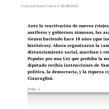
Publicada
hace 6 años
el
26/08/2020
Ante la reactivación de nuevos (viejo
auríferos y gobiernos sinuosos, las 
vienen haciendo hace 18 años (que inc
históricos). Ahora organizaron la cam
distanciamiento social, marchan y reú
Popular por una Ley que prohíba la me
diputado recibía instrucciones de Yam
política, la democracia, y la riqueza 
Ciancaglini.
(más…)