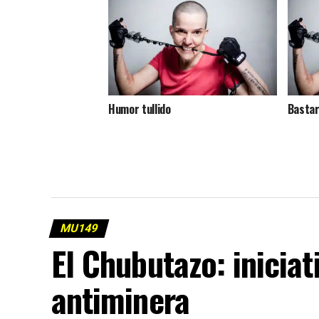
Humor tullido
Bastar
MU149
El Chubutazo: iniciat
antiminera