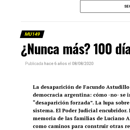
SE
MU149
¿Nunca más? 100 día
Publicada
hace 6 años
el
08/08/2020
La desaparición de Facundo Astudillo 
democracia argentina: cómo -no- se 
“desaparición forzada”. La lupa sobr
sistema. El Poder Judicial encubridor. 
memoria de las familias de Luciano 
como caminos para construir otras re