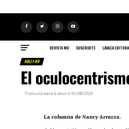
REVISTA MU
SUSCRIBITE
LAVACA EDITORA
MU149
El oculocentrismo
Publicada
hace 6 años
el
01/08/2020
La columna de Nancy Arruzza.