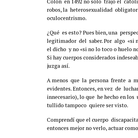
Colón en 1492 no sólo trajo el catoli
robos, la heterosexualidad obligatori
oculocentrismo.
¿Qué es esto? Pues bien, una perspe
legitimador del saber. Por algo «si no
el dicho y no «si no lo toco o huelo no
Si hay cuerpos considerados indeseabl
juzga así.
A menos que la persona frente a mí
evidentes. Entonces, en vez de luchar
innecesario), lo que he hecho en lo
tullido tampoco quiere ser visto.
Comprendí que el cuerpo discapacit
entonces mejor no verlo, actuar como 