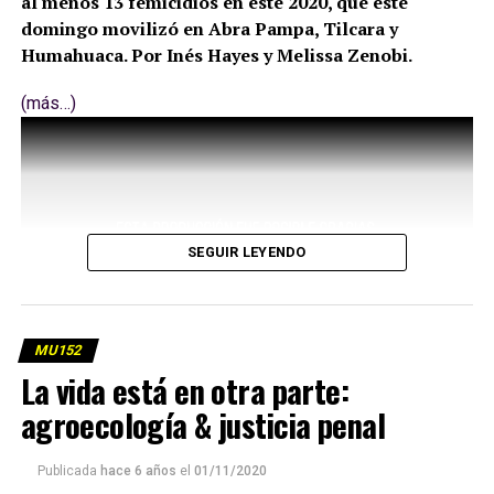
al menos 13 femicidios en este 2020, que este
domingo movilizó en Abra Pampa, Tilcara y
Humahuaca. Por Inés Hayes y Melissa Zenobi.
(más…)
SEGUIR LEYENDO
MU152
La vida está en otra parte:
agroecología & justicia penal
Publicada
hace 6 años
el
01/11/2020