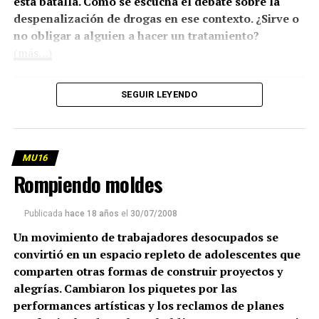
esta batalla. Cómo se escucha el debate sobre la
despenalización de drogas en ese contexto. ¿Sirve o
no obligar a alguien a hacer un tratamiento?
(más…)
SEGUIR LEYENDO
MU16
Rompiendo moldes
Publicada
hace 18 años
el
30/07/2008
Un movimiento de trabajadores desocupados se
convirtió en un espacio repleto de adolescentes que
comparten otras formas de construir proyectos y
alegrías. Cambiaron los piquetes por las
performances artísticas y los reclamos de planes