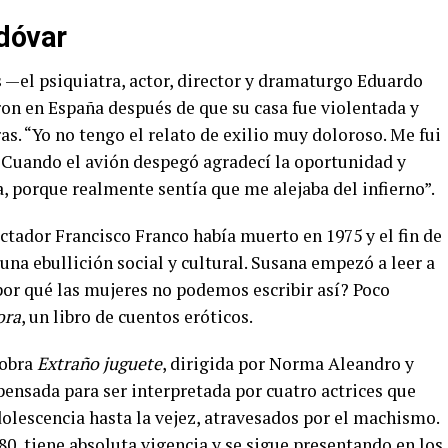
dóvar
s —el psiquiatra, actor, director y dramaturgo Eduardo
ron en España después de que su casa fue violentada y
s. “Yo no tengo el relato de exilio muy doloroso. Me fui
. Cuando el avión despegó agradecí la oportunidad y
da, porque realmente sentía que me alejaba del infierno”.
ictador Francisco Franco había muerto en 1975 y el fin de
una ebullición social y cultural. Susana empezó a leer a
or qué las mujeres no podemos escribir así? Poco
ora
, un libro de cuentos eróticos.
 obra
Extraño juguete
, dirigida por Norma Aleandro y
 pensada para ser interpretada por cuatro actrices que
olescencia hasta la vejez, atravesados por el machismo.
s 80, tiene absoluta vigencia y se sigue presentando en los