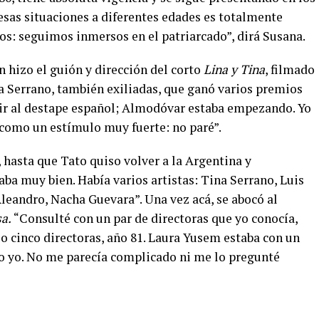
 esas situaciones a diferentes edades es totalmente
os: seguimos inmersos en el patriarcado”, dirá Susana.
 hizo el guión y dirección del corto
Lina y Tina
, filmado
na Serrano, también exiliadas, que ganó varios premios
a ir al destape español; Almodóvar estaba empezando. Yo
 como un estímulo muy fuerte: no paré”.
 hasta que Tato quiso volver a la Argentina y
aba muy bien. Había varios artistas: Tina Serrano, Luis
Aleandro, Nacha Guevara”. Una vez acá, se abocó al
sa.
“Consulté con un par de directoras que yo conocía,
 cinco directoras, año 81. Laura Yusem estaba con un
jio yo. No me parecía complicado ni me lo pregunté
s