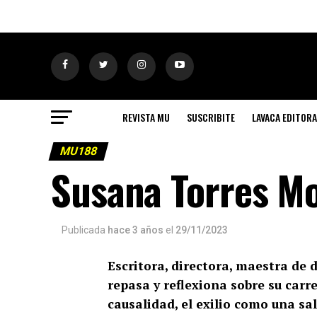
REVISTA MU
SUSCRIBITE
LAVACA EDITORA
MU188
Susana Torres Mo
Publicada
hace 3 años
el
29/11/2023
Escritora, directora, maestra de 
repasa y reflexiona sobre su carr
causalidad, el exilio como una sal