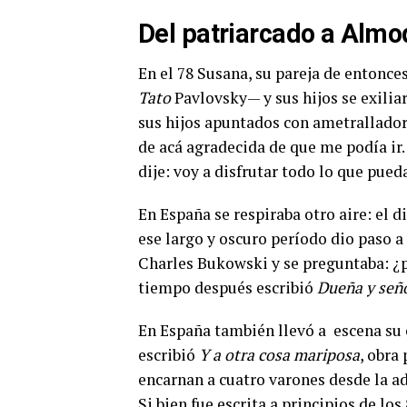
Del patriarcado a Almo
En el 78 Susana, su pareja de entonce
Tato
Pavlovsky— y sus hijos se exilia
sus hijos apuntados con ametralladora
de acá agradecida de que me podía ir
dije: voy a disfrutar todo lo que pue
En España se respiraba otro aire: el d
ese largo y oscuro período dio paso a 
Charles Bukowski y se preguntaba: ¿p
tiempo después escribió
Dueña y señ
En España también llevó a escena su
escribió
Y a otra cosa mariposa
, obra
encarnan a cuatro varones desde la ad
Si bien fue escrita a principios de lo