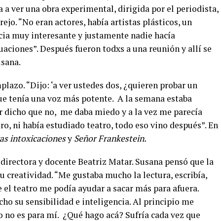
 a ver una obra experimental, dirigida por el periodista,
jo. “No eran actores, había artistas plásticos, un
cia muy interesante y justamente nadie hacía
tuaciones”. Después fueron todxs a una reunión y allí se
usana.
plazo. “Dijo: ‘a ver ustedes dos, ¿quieren probar un
ue tenía una voz más potente. A la semana estaba
er dicho que no, me daba miedo y a la vez me parecía
ro, ni había estudiado teatro, todo eso vino después”. En
ras intoxicaciones
y
Señor Frankestein.
 directora y docente Beatriz Matar. Susana pensó que la
u creatividad. “Me gustaba mucho la lectura, escribía,
e el teatro me podía ayudar a sacar más para afuera.
ho su sensibilidad e inteligencia. Al principio me
o no es para mí. ¿Qué hago acá? Sufría cada vez que