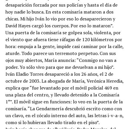
desaparición forzada por sus policías y hasta el día de
hoy nadie lo busca. En esta comisaría mataron a dos
chicas. Mi hijo Iván lo vio por eso lo desaparecieron y
David Hayes cargó los cuerpos. Por eso lo mataron”.
Una puerta de la comisaría se golpea sola, violenta, por
el viento que afuera tiene ráfagas de 120 kilómetros por
hora: empuja a la gente, impide casi caminar por la calle,
aturde. Todo parece un terremoto perpetuo. Con sus
ojos muy abiertos, María anuncia: “Conmigo no van a
poder. Yo sólo vivo para que me devuelvan a mi hijo”.
Iván Eladio Torres desapareció a los 26 años, el 2 de
octubre de 2003. La abogada de María, Verónica Heredia,
explica que “fue levantado por el móvil policial 469 en
una plaza del centro, y llevado detenido a la Comisaría
1°”. El móvil sigue en funciones: lo veo en la puerta de la
comisaría. “La Gendarmería descubrió escrito como con
un clavo, en el zócalo interno del auto, las letras i-v-a-n,
como si lo hubieran llevado tirado en el piso”.