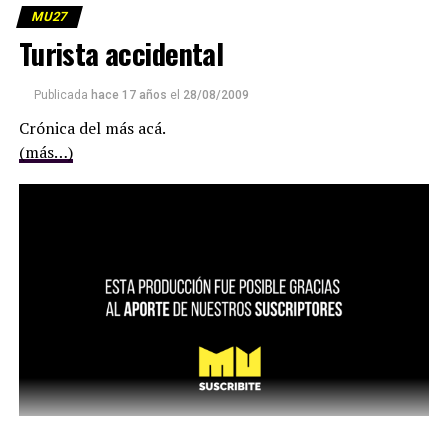
MU27
Turista accidental
Publicada
hace 17 años
el
28/08/2009
Crónica del más acá.
(más…)