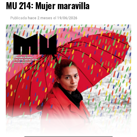
MU 214: Mujer maravilla
Publicada
hace 2 meses
el
19/06/2026
Este número 215 de MU ☝️viene con doble tapa, que
podría ser una frase:
Sin chamuyo, a remarla.
Descargar la Mu en PDF