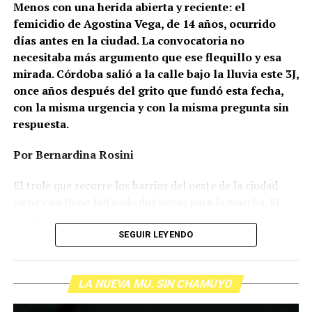
Menos con una herida abierta y reciente: el
femicidio de Agostina Vega, de 14 años, ocurrido
días antes en la ciudad. La convocatoria no
necesitaba más argumento que ese flequillo y esa
mirada. Córdoba salió a la calle bajo la lluvia este 3J,
once años después del grito que fundó esta fecha,
con la misma urgencia y con la misma pregunta sin
respuesta.
Por Bernardina Rosini
Ganar la vida
: La historia de (no)
El trole que recorre los barrios del oeste de la ciudad
ficción de Sabrina Ortiz
viene casi lleno faltando dos horas para la marcha. El
parabrisas anticipa el motivo: el rostro pequeño de
Agostina Vega, 14 años. Era fácil intuir que será una
SEGUIR LEYENDO
Su hijo Ciro tenía 120 veces más agrotóxicos que lo
marcha que desbordará una ciudad que expresa
“admisible”. Su hija Fiamma, 100 veces más; ella, 58.
Gonzalo Giles, pensador y
hartazgo. Nadie mira los barrios de Córdoba, nadie
Viven en Pergamino, llamada “la capital del veneno”,
comunicador «disca»: Error en el
LA NUEVA MU. SIN CHAMUYO
atiende a su gente. Los que ocupan los sillones más
donde se encontraron pesticidas hasta en el agua de red.
mullidos de las oficinas del poder local sobrevuelan las
Bajo amenazas de muerte Sabrina inició una denuncia