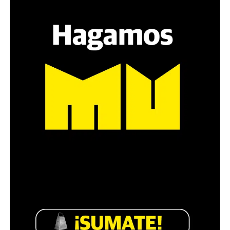
sensibilidad al tema, la conversación se vuelve muy
estratégica, hay que evitar el choque frontal. Mi método
es a través del interrogante, que puedan encarnar la
pregunta», comparte Gonzalo, de 41 años.
Década perdida: Marta Montero,
mamá de Lucía Pérez
“Estamos como el día 1”. La frase de la madre de la joven