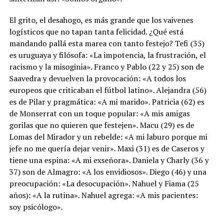
El grito, el desahogo, es más grande que los vaivenes
logísticos que no tapan tanta felicidad. ¿Qué está
mandando pallá esta marea con tanto festejo? Tefi (35)
es uruguaya y filósofa: «La impotencia, la frustración, el
racismo y la misoginia». Franco y Pablo (22 y 25) son de
Saavedra y devuelven la provocación: «A todos los
europeos que criticaban el fútbol latino». Alejandra (56)
es de Pilar y pragmática: «A mi marido». Patricia (62) es
de Monserrat con un toque popular: «A mis amigas
gorilas que no quieren que festejen». Macu (29) es de
Lomas del Mirador y un rebelde: «A mi laburo porque mi
jefe no me quería dejar venir». Maxi (31) es de Caseros y
tiene una espina: «A mi exseñora». Daniela y Charly (36 y
37) son de Almagro: «A los envidiosos». Diego (46) y una
preocupación: «La desocupación». Nahuel y Fiama (25
años): «A la rutina». Nahuel agrega: «A mis pacientes:
soy psicólogo».