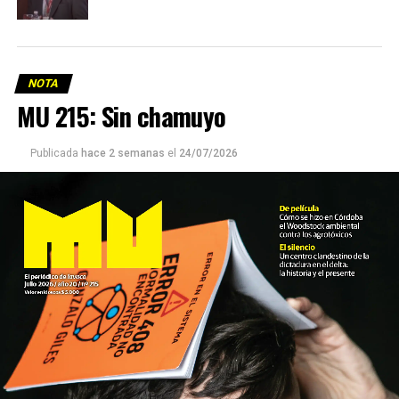
NOTA
MU 215: Sin chamuyo
Publicada
hace 2 semanas
el
24/07/2026