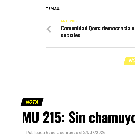
TEMAS:
ANTERIOR
Comunidad Qom: democracia o
sociales
NO
NOTA
MU 215: Sin chamuy
Publicada
hace 2 semanas
el
24/07/2026