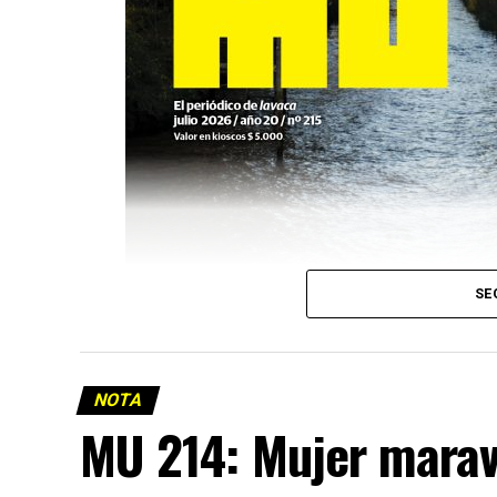
SE
NOTA
MU 214: Mujer marav