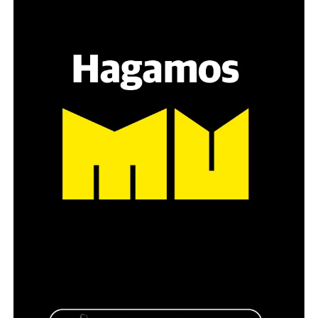
grupos de amigos, novios. «Con los pares que no tienen
sensibilidad al tema, la conversación se vuelve muy
estratégica, hay que evitar el choque frontal. Mi método
es a través del interrogante, que puedan encarnar la
pregunta», comparte Gonzalo, de 41 años.
Década perdida: Marta Montero,
mamá de Lucía Pérez