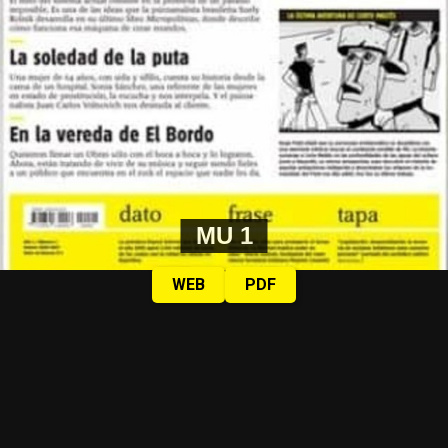
alguna vez haya tenido que sentarse a esperar
Por Evangelina Bucari
justicia sin apellido que lo respalde.
La marcha empieza a dispersarse, pero no hay un
momento claro en que finalice. Simplemente ocurre,
como todo lo que se sostiene once años: porque alguien
decide seguir.
No hay documento, no hay escenario al
que llegar. Es con las de al lado, es detrás de los ojos
de Agostina,
es debajo del reparo ofrecido. Once años
de marchar.
MU 1
Mundo Chueco: Jorge Chueco
WEB
PDF
Romero, sacerdote de Ciudad Oculta
Es cura en Ciudad Oculta. Todos los miércoles acompaña
el reclamo de jubilados en el Congreso, donde aguanta
los palazos y el gas pimienta. No cobra la asignación de
la Curia, sino que vive de su trabajo como obrero y
albañil. Una “camicharla” entre los murales del barrio: