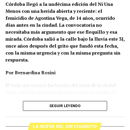
Córdoba llegó a la undécima edición del Ni Una
Menos con una herida abierta y reciente: el
femicidio de Agostina Vega, de 14 años, ocurrido
días antes en la ciudad. La convocatoria no
necesitaba más argumento que ese flequillo y esa
mirada. Córdoba salió a la calle bajo la lluvia este 3J,
once años después del grito que fundó esta fecha,
con la misma urgencia y con la misma pregunta sin
respuesta.
Por Bernardina Rosini
Ganar la vida
: La historia de (no)
El trole que recorre los barrios del oeste de la ciudad
ficción de Sabrina Ortiz
viene casi lleno faltando dos horas para la marcha. El
parabrisas anticipa el motivo: el rostro pequeño de
Agostina Vega, 14 años. Era fácil intuir que será una
SEGUIR LEYENDO
Su hijo Ciro tenía 120 veces más agrotóxicos que lo
marcha que desbordará una ciudad que expresa
“admisible”. Su hija Fiamma, 100 veces más; ella, 58.
Gonzalo Giles, pensador y
hartazgo. Nadie mira los barrios de Córdoba, nadie
Viven en Pergamino, llamada “la capital del veneno”,
comunicador «disca»: Error en el
LA NUEVA MU. SIN CHAMUYO
atiende a su gente. Los que ocupan los sillones más
donde se encontraron pesticidas hasta en el agua de red.