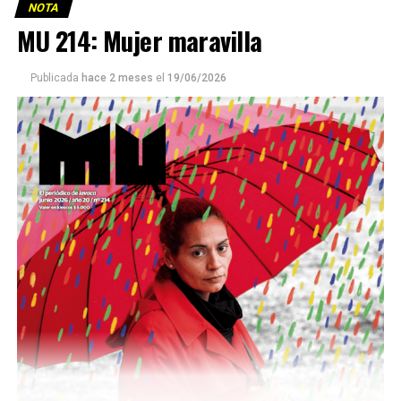
NOTA
MU 214: Mujer maravilla
Publicada
hace 2 meses
el
19/06/2026
Este número 215 de MU ☝️viene con doble tapa, que
podría ser una frase:
Sin chamuyo, a remarla.
Descargar la Mu en PDF