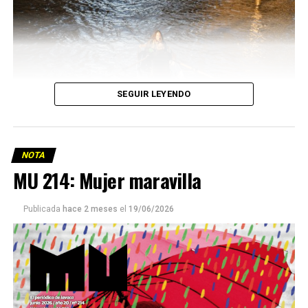
SEGUIR LEYENDO
NOTA
MU 214: Mujer maravilla
Publicada
hace 2 meses
el
19/06/2026
Este número 215 de MU ☝️viene con doble tapa, que
podría ser una frase:
Sin chamuyo, a remarla.