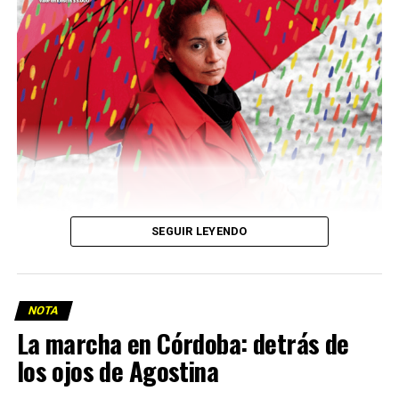
Descargar la Mu en PDF
SEGUIR LEYENDO
NOTA
La marcha en Córdoba: detrás de
los ojos de Agostina
Viaje a la vida en el Delta: Y la nave