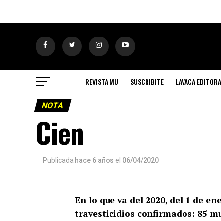
REVISTA MU
SUSCRIBITE
LAVACA EDITORA
NOTA
Cien
Publicada
hace 6 años
el
06/04/2020
En lo que va del 2020, del 1 de ene
travesticidios confirmados: 85 muj