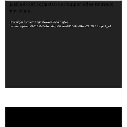
Reproductor
Media error: Format(s) not supported or source(s)
de
not found
vídeo
Descargar archivo: https://www.lavaca.org/wp-
content/uploads/2018/04/WhatsApp-Video-2018-04-18-at-22.20.31.mp4?_=1