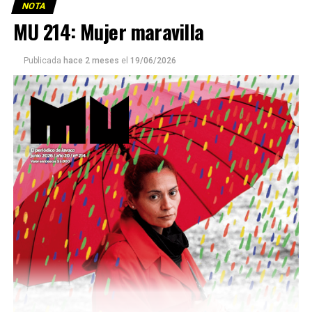
NOTA
MU 214: Mujer maravilla
Publicada
hace 2 meses
el
19/06/2026
Este número 215 de MU ☝️viene con doble tapa, que
podría ser una frase:
Sin chamuyo, a remarla.
Descargar la Mu en PDF