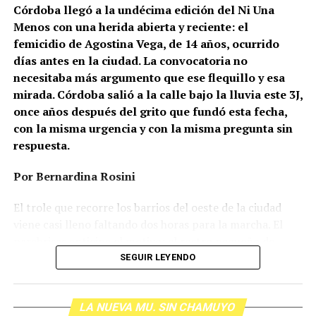
Córdoba llegó a la undécima edición del Ni Una
Menos con una herida abierta y reciente: el
femicidio de Agostina Vega, de 14 años, ocurrido
días antes en la ciudad. La convocatoria no
necesitaba más argumento que ese flequillo y esa
mirada. Córdoba salió a la calle bajo la lluvia este 3J,
once años después del grito que fundó esta fecha,
con la misma urgencia y con la misma pregunta sin
respuesta.
Por Bernardina Rosini
Ganar la vida
: La historia de (no)
El trole que recorre los barrios del oeste de la ciudad
ficción de Sabrina Ortiz
viene casi lleno faltando dos horas para la marcha. El
parabrisas anticipa el motivo: el rostro pequeño de
Agostina Vega, 14 años. Era fácil intuir que será una
SEGUIR LEYENDO
Su hijo Ciro tenía 120 veces más agrotóxicos que lo
marcha que desbordará una ciudad que expresa
“admisible”. Su hija Fiamma, 100 veces más; ella, 58.
Gonzalo Giles, pensador y
hartazgo. Nadie mira los barrios de Córdoba, nadie
Viven en Pergamino, llamada “la capital del veneno”,
comunicador «disca»: Error en el
LA NUEVA MU. SIN CHAMUYO
atiende a su gente. Los que ocupan los sillones más
donde se encontraron pesticidas hasta en el agua de red.