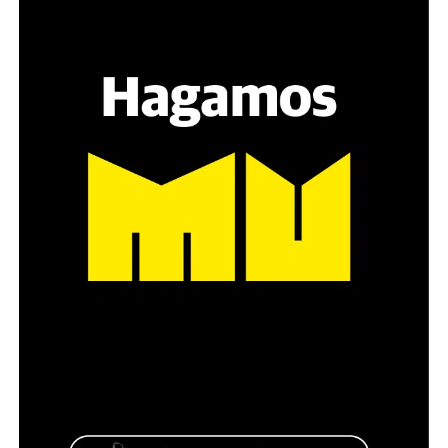
grupos de amigos, novios. «Con los pares que no tienen
sensibilidad al tema, la conversación se vuelve muy
estratégica, hay que evitar el choque frontal. Mi método
es a través del interrogante, que puedan encarnar la
pregunta», comparte Gonzalo, de 41 años.
Década perdida: Marta Montero,
mamá de Lucía Pérez