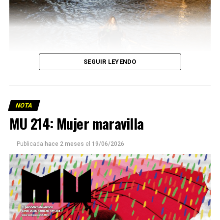
SEGUIR LEYENDO
NOTA
MU 214: Mujer maravilla
Publicada
hace 2 meses
el
19/06/2026
Este número 215 de MU ☝️viene con doble tapa, que
podría ser una frase:
Sin chamuyo, a remarla.